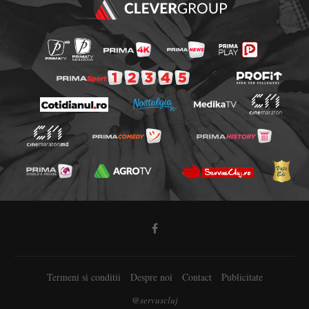
Termeni si conditii
Despre noi
Contact
Publicitate
@servuscluj