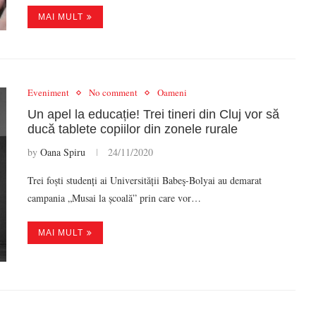
MAI MULT
Eveniment
No comment
Oameni
Un apel la educație! Trei tineri din Cluj vor să
ducă tablete copiilor din zonele rurale
by
Oana Spiru
24/11/2020
Trei foști studenți ai Universității Babeş-Bolyai au demarat
campania „Musai la școală” prin care vor…
MAI MULT