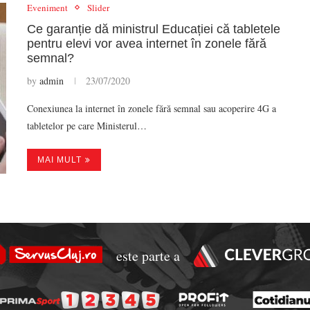
Eveniment
Slider
Ce garanție dă ministrul Educației că tabletele
pentru elevi vor avea internet în zonele fără
semnal?
by
admin
23/07/2020
Conexiunea la internet în zonele fără semnal sau acoperire 4G a
tabletelor pe care Ministerul…
MAI MULT
este parte a