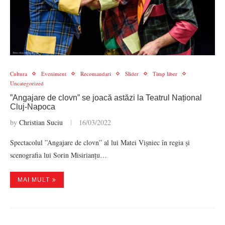
Cultura
Eveniment
Recomandari
Slider
Timp liber
Uncategorized
”Angajare de clovn” se joacă astăzi la Teatrul Național
Cluj-Napoca
by
Christian Suciu
16/03/2022
Spectacolul ”Angajare de clovn” al lui Matei Vișniec în regia și
scenografia lui Sorin Misirianțu…
MAI MULT