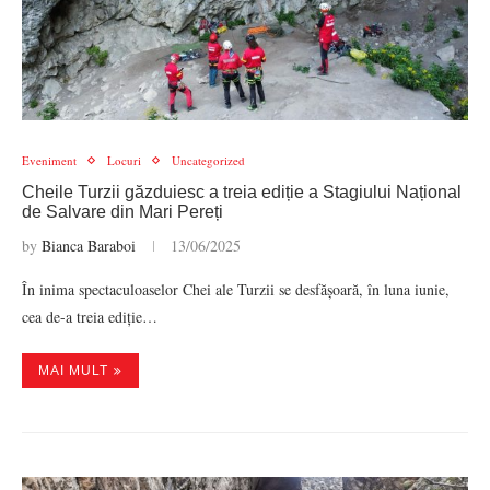
Eveniment
Locuri
Uncategorized
Cheile Turzii găzduiesc a treia ediție a Stagiului Național
de Salvare din Mari Pereți
by
Bianca Baraboi
13/06/2025
În inima spectaculoaselor Chei ale Turzii se desfășoară, în luna iunie,
cea de-a treia ediție…
MAI MULT