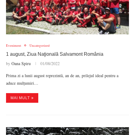
Eveniment
Uncategorized
1 august, Ziua Naţională Salvamont România
by
Oana Spiru
01/08/2022
Prima zi a lunii august reprezintă, an de an, prilejul ideal pentru a
aduce mulțumiri…
MAI MULT