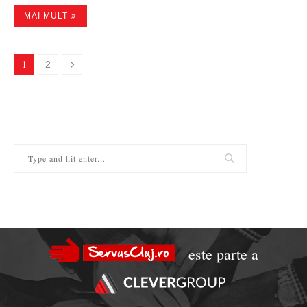
MAI MULT
1
2
este parte a