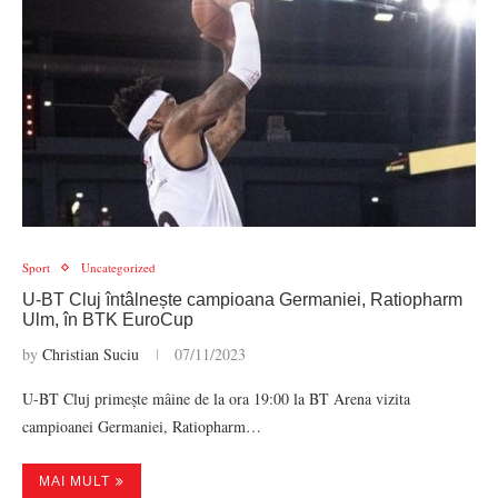
Sport
Uncategorized
U-BT Cluj întâlnește campioana Germaniei, Ratiopharm
Ulm, în BTK EuroCup
by
Christian Suciu
07/11/2023
U-BT Cluj primește mâine de la ora 19:00 la BT Arena vizita
campioanei Germaniei, Ratiopharm…
MAI MULT