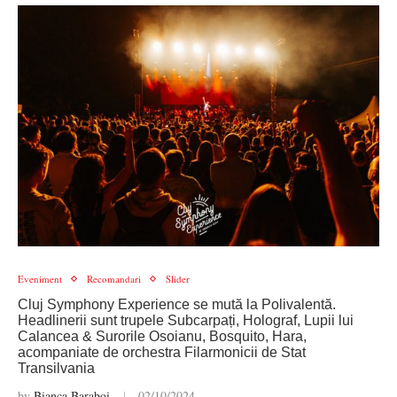
Eveniment
Recomandari
Slider
Cluj Symphony Experience se mută la Polivalentă.
Headlinerii sunt trupele Subcarpați, Holograf, Lupii lui
Calancea & Surorile Osoianu, Bosquito, Hara,
acompaniate de orchestra Filarmonicii de Stat
Transilvania
by
Bianca Baraboi
02/10/2024