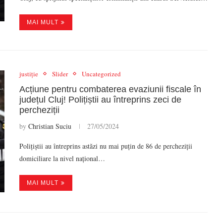
MAI MULT
justiție
Slider
Uncategorized
Acțiune pentru combaterea evaziunii fiscale în
județul Cluj! Polițiștii au întreprins zeci de
percheziții
by
Christian Suciu
27/05/2024
Polițiștii au întreprins astăzi nu mai puțin de 86 de percheziții
domiciliare la nivel național…
MAI MULT