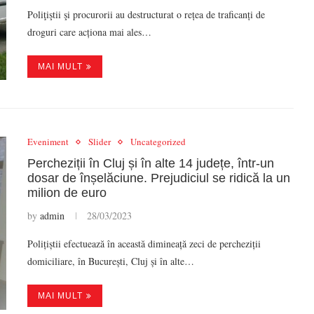
Poliţiştii şi procurorii au destructurat o rețea de traficanți de
droguri care acționa mai ales…
MAI MULT
Eveniment
Slider
Uncategorized
Percheziții în Cluj și în alte 14 județe, într-un
dosar de înșelăciune. Prejudiciul se ridică la un
milion de euro
by
admin
28/03/2023
Polițiștii efectuează în această dimineață zeci de percheziții
domiciliare, în București, Cluj și în alte…
MAI MULT