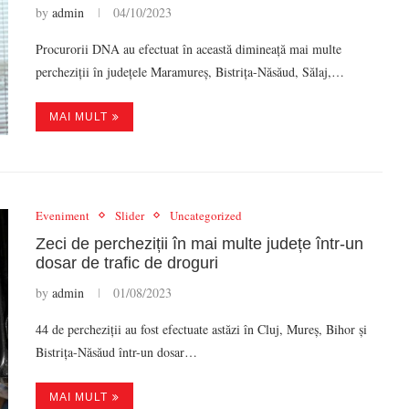
by
admin
04/10/2023
Procurorii DNA au efectuat în această dimineață mai multe
percheziții în județele Maramureș, Bistrița-Năsăud, Sălaj,…
MAI MULT
Eveniment
Slider
Uncategorized
Zeci de percheziții în mai multe județe într-un
dosar de trafic de droguri
by
admin
01/08/2023
44 de percheziții au fost efectuate astăzi în Cluj, Mureș, Bihor și
Bistrița-Năsăud într-un dosar…
MAI MULT