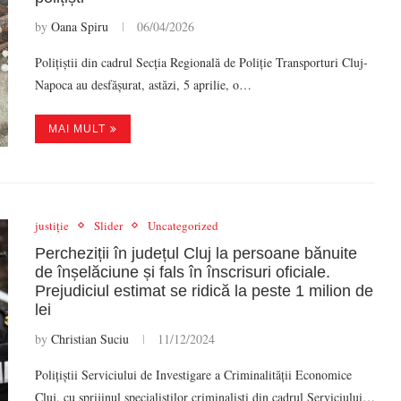
by
Oana Spiru
06/04/2026
Polițiștii din cadrul Secția Regională de Poliție Transporturi Cluj-
Napoca au desfășurat, astăzi, 5 aprilie, o…
MAI MULT
justiție
Slider
Uncategorized
Percheziții în județul Cluj la persoane bănuite
de înșelăciune și fals în înscrisuri oficiale.
Prejudiciul estimat se ridică la peste 1 milion de
lei
by
Christian Suciu
11/12/2024
Polițiștii Serviciului de Investigare a Criminalității Economice
Cluj, cu sprijinul specialiștilor criminaliști din cadrul Serviciului…