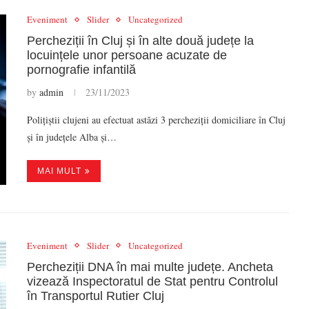
Eveniment
Slider
Uncategorized
Percheziții în Cluj și în alte două județe la
locuințele unor persoane acuzate de
pornografie infantilă
by
admin
23/11/2023
Polițiștii clujeni au efectuat astăzi 3 percheziții domiciliare în Cluj
și în județele Alba și…
MAI MULT
Eveniment
Slider
Uncategorized
Percheziții DNA în mai multe județe. Ancheta
vizează Inspectoratul de Stat pentru Controlul
în Transportul Rutier Cluj