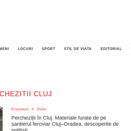
MENI
LOCURI
SPORT
STIL DE VIATA
EDITORIAL
CHEZITII CLUJ
Eveniment
Slider
Percheziții în Cluj. Materiale furate de pe
șantierul feroviar Cluj–Oradea, descoperite de
polițiști