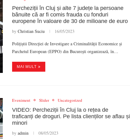
Percheziții în Cluj și alte 7 județe la persoane
bănuite că ar fi comis frauda cu fonduri
europene în valoare de 30 de milioane de euro
by
Christian Suciu
16/05/2023
Polițiștii Direcției de Investigare a Criminalității Economice și
Parchetul European (EPPO) din București organizează, în…
MAI MULT
Eveniment
Slider
Uncategorized
VIDEO: Percheziții în Cluj la o rețea de
traficanți de droguri. Pe lista clienților se aflau și
minori
by
admin
08/05/2023