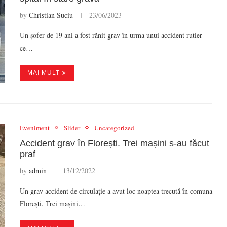
by
Christian Suciu
23/06/2023
Un șofer de 19 ani a fost rănit grav în urma unui accident rutier
ce…
MAI MULT
Eveniment
Slider
Uncategorized
Accident grav în Florești. Trei mașini s-au făcut
praf
by
admin
13/12/2022
Un grav accident de circulație a avut loc noaptea trecută în comuna
Florești. Trei mașini…