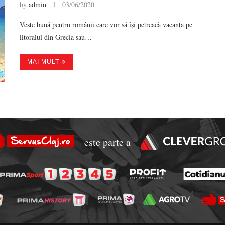
by
admin
03/06/2020
Veste bună pentru românii care vor să își petreacă vacanța pe
litoralul din Grecia sau…
MAI MULT
este parte a