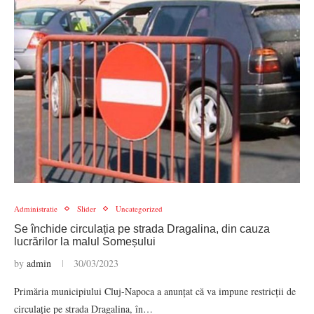
Administratie
Slider
Uncategorized
Se închide circulația pe strada Dragalina, din cauza
lucrărilor la malul Someșului
by
admin
30/03/2023
Primăria municipiului Cluj-Napoca a anunțat că va impune restricții de
circulație pe strada Dragalina, în…