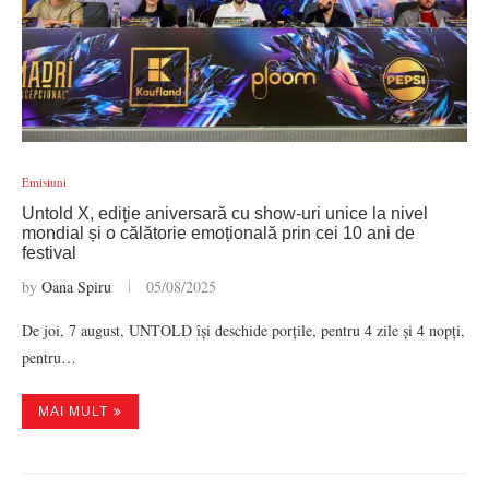
Emisiuni
Untold X, ediție aniversară cu show-uri unice la nivel
mondial și o călătorie emoțională prin cei 10 ani de
festival
by
Oana Spiru
05/08/2025
De joi, 7 august, UNTOLD își deschide porțile, pentru 4 zile și 4 nopți,
pentru…
MAI MULT