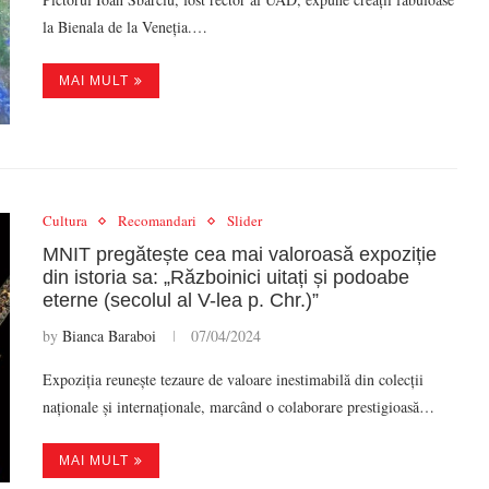
la Bienala de la Veneția.…
MAI MULT
Cultura
Recomandari
Slider
MNIT pregătește cea mai valoroasă expoziție
din istoria sa: „Războinici uitați și podoabe
eterne (secolul al V-lea p. Chr.)”
by
Bianca Baraboi
07/04/2024
Expoziția reunește tezaure de valoare inestimabilă din colecții
naționale și internaționale, marcând o colaborare prestigioasă…
MAI MULT