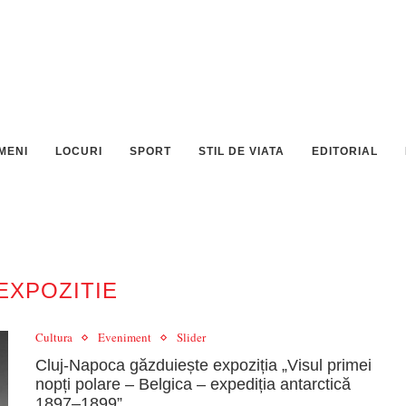
MENI
LOCURI
SPORT
STIL DE VIATA
EDITORIAL
EXPOZITIE
Cultura
Eveniment
Slider
Cluj-Napoca găzduiește expoziția „Visul primei
nopți polare – Belgica – expediția antarctică
1897–1899”