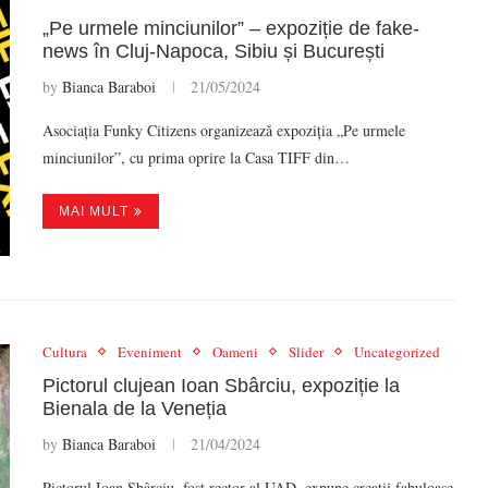
„Pe urmele minciunilor” – expoziție de fake-
news în Cluj-Napoca, Sibiu și București
by
Bianca Baraboi
21/05/2024
Asociația Funky Citizens organizează expoziția „Pe urmele
minciunilor”, cu prima oprire la Casa TIFF din…
MAI MULT
Cultura
Eveniment
Oameni
Slider
Uncategorized
Pictorul clujean Ioan Sbârciu, expoziție la
Bienala de la Veneția
by
Bianca Baraboi
21/04/2024
Pictorul Ioan Sbârciu, fost rector al UAD, expune creații fabuloase