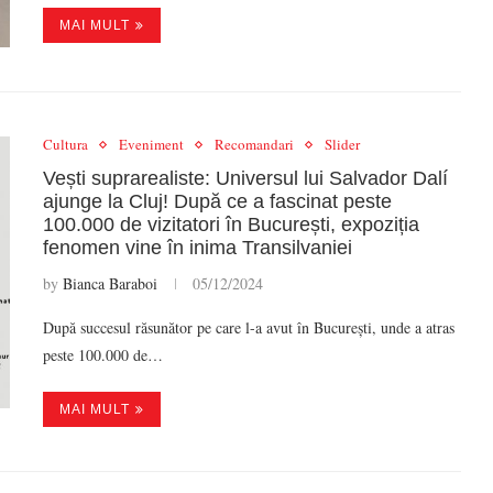
MAI MULT
Cultura
Eveniment
Recomandari
Slider
Vești suprarealiste: Universul lui Salvador Dalí
ajunge la Cluj! După ce a fascinat peste
100.000 de vizitatori în București, expoziția
fenomen vine în inima Transilvaniei
by
Bianca Baraboi
05/12/2024
După succesul răsunător pe care l-a avut în București, unde a atras
peste 100.000 de…
MAI MULT