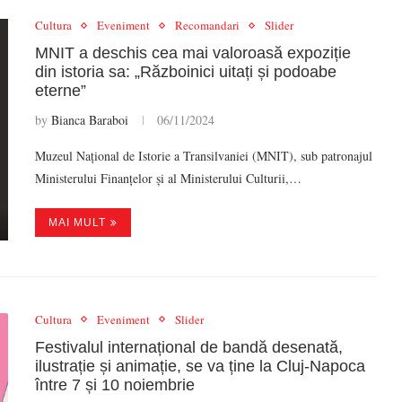
Cultura
Eveniment
Recomandari
Slider
MNIT a deschis cea mai valoroasă expoziție
din istoria sa: „Războinici uitați și podoabe
eterne”
by
Bianca Baraboi
06/11/2024
Muzeul Național de Istorie a Transilvaniei (MNIT), sub patronajul
Ministerului Finanțelor și al Ministerului Culturii,…
MAI MULT
Cultura
Eveniment
Slider
Festivalul internațional de bandă desenată,
ilustrație și animație, se va ține la Cluj-Napoca
între 7 și 10 noiembrie