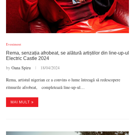
Eveniment
Rema, senzația afrobeat, se alătură artiștilor din line-up-ul
Electric Castle 2024
by
Oana Spiru
18/04/2024
Rema, artistul nigerian ce a convins o lume întreagă să redescopere
ritmurile afrobeat, completează line-up-ul…
MAI MULT