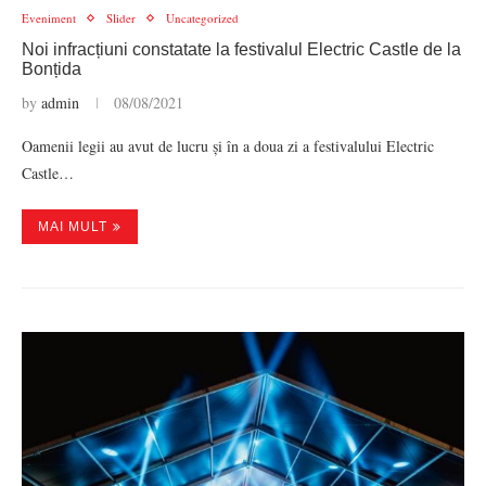
Eveniment
Slider
Uncategorized
Noi infracțiuni constatate la festivalul Electric Castle de la
Bonțida
by
admin
08/08/2021
Oamenii legii au avut de lucru și în a doua zi a festivalului Electric
Castle…
MAI MULT