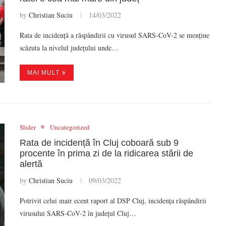
by
Christian Suciu
14/03/2022
Rata de incidență a răspândirii cu virusul SARS-CoV-2 se menține
scăzuta la nivelul județului unde…
MAI MULT
Slider
Uncategorized
Rata de incidență în Cluj coboară sub 9
procente în prima zi de la ridicarea stării de
alertă
by
Christian Suciu
09/03/2022
Potrivit celui mair ecent raport al DSP Cluj, incidența răspândirii
virusului SARS-CoV-2 în județul Cluj…