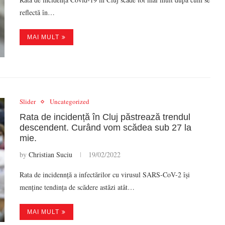
reflectă în…
MAI MULT
Slider
Uncategorized
Rata de incidență în Cluj păstrează trendul
descendent. Curând vom scădea sub 27 la
mie.
by
Christian Suciu
19/02/2022
Rata de incidennță a infectărilor cu virusul SARS-CoV-2 își
menține tendința de scădere astăzi atât…
MAI MULT