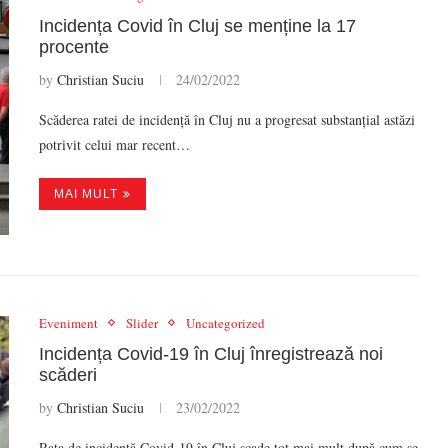
Incidența Covid în Cluj se menține la 17
procente
by
Christian Suciu
24/02/2022
Scăderea ratei de incidență în Cluj nu a progresat substanțial astăzi
potrivit celui mar recent…
MAI MULT
Eveniment
Slider
Uncategorized
Incidența Covid-19 în Cluj înregistrează noi
scăderi
by
Christian Suciu
23/02/2022
Rata de incidență Covid-19 în Cluj scade tot mai mult după cum se