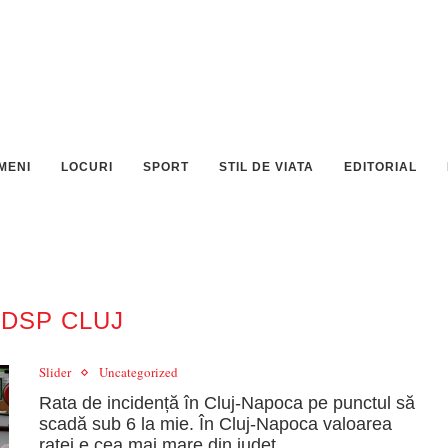
MENI
LOCURI
SPORT
STIL DE VIATA
EDITORIAL
:
DSP CLUJ
Slider
Uncategorized
Rata de incidență în Cluj-Napoca pe punctul să
scadă sub 6 la mie. În Cluj-Napoca valoarea
ratei e cea mai mare din județ