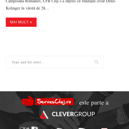
Campioana României, CFR Cluj s-a înțeles cu fundașul croat Denis
Kolinger în vârstă de 28…
MAI MULT
este parte a