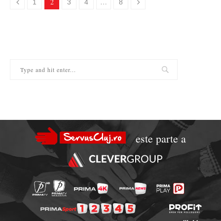
2
…
1
3
4
8
este parte a