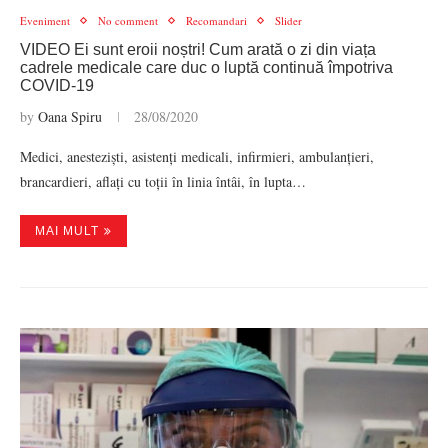
Eveniment
No comment
Recomandari
Slider
VIDEO Ei sunt eroii noștri! Cum arată o zi din viața
cadrele medicale care duc o luptă continuă împotriva
COVID-19
by
Oana Spiru
28/08/2020
Medici, anesteziști, asistenți medicali, infirmieri, ambulanțieri,
brancardieri, aflați cu toții în linia întâi, în lupta…
MAI MULT