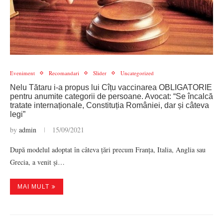
Eveniment
Recomandari
Slider
Uncategorized
Nelu Tătaru i-a propus lui Cîțu vaccinarea OBLIGATORIE
pentru anumite categorii de persoane. Avocat: “Se încalcă
tratate internaționale, Constituția României, dar și câteva
legi”
by
admin
15/09/2021
După modelul adoptat în câteva țări precum Franța, Italia, Anglia sau
Grecia, a venit și…
MAI MULT