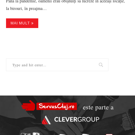
Până la pandemie, oamenii erau obișnuiți să lucreze în aceeași locație,
la birouri, în preajma…
MAI MULT
este parte a