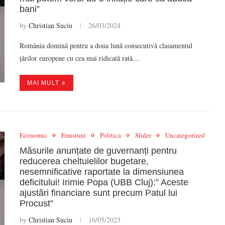
bani”
by
Christian Suciu
26/03/2024
România domină pentru a doua lună consecutivă clasamentul
țărilor europene cu cea mai ridicată rată…
MAI MULT
Economic
Emisiuni
Politica
Slider
Uncategorized
Măsurile anunțate de guvernanți pentru
reducerea cheltuielilor bugetare,
nesemnificative raportate la dimensiunea
deficitului! Irimie Popa (UBB Cluj):” Aceste
ajustări financiare sunt precum Patul lui
Procust”
by
Christian Suciu
16/05/2023