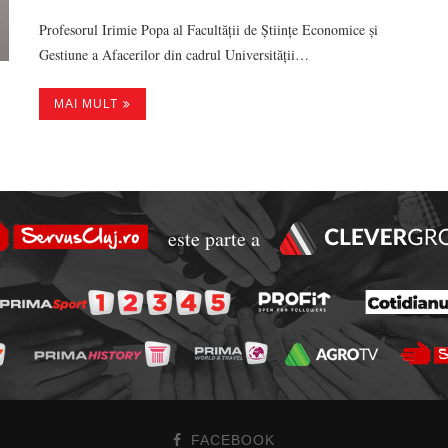
Profesorul Irimie Popa al Facultății de Științe Economice și
Gestiune a Afacerilor din cadrul Universității…
MAI MULT
este parte a
FACEBOOK