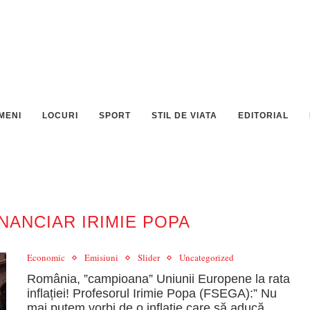
MENI
LOCURI
SPORT
STIL DE VIATA
EDITORIAL
NANCIAR IRIMIE POPA
Economic
Emisiuni
Slider
Uncategorized
România, ”campioana” Uniunii Europene la rata
inflației! Profesorul Irimie Popa (FSEGA):” Nu
mai putem vorbi de o inflație care să aducă