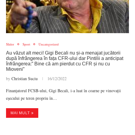
Slider
Sport
Uncategorized
Au văzut alt meci! Gigi Becali nu și-a menajat jucătorii
după înfrângerea în fața CFR-ului dar Pintilii a anticipat
înfrângerea:” Bine că am pierdut cu CFR și nu cu
Mioveni”
by
Christian Suciu
16/12/2022
Finanțatorul FCSB-ului, Gigi Becali, i-a luat în coarne pe vinovații
eșecului pe teren propriu în…
MAI MULT