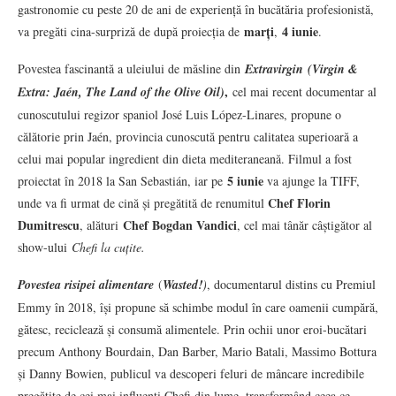
gastronomie cu peste 20 de ani de experiență în bucătăria profesionistă,
marți
4 iunie
va pregăti cina-surpriză de după proiecția de
,
.
Povestea fascinantă a uleiului de măsline din
Extravirgin
(Virgin &
,
Extra: Jaén, The Land of the Olive Oil)
cel mai recent documentar al
cunoscutului regizor spaniol José Luis López-Linares, propune o
călătorie prin Jaén, provincia cunoscută pentru calitatea superioară a
celui mai popular ingredient din dieta mediteraneană. Filmul a fost
5 iunie
proiectat în 2018 la San Sebastián, iar pe
va ajunge la TIFF,
Chef Florin
unde va fi urmat de cină și pregătită de renumitul
Dumitrescu
Chef Bogdan Vandici
, alături
, cel mai tânăr câștigător al
show-ului
Chefi la cuțite.
Povestea risipei alimentare
(
Wasted!
)
, documentarul distins cu Premiul
Emmy în 2018, își propune să schimbe modul în care oamenii cumpără,
gătesc, reciclează și consumă alimentele. Prin ochii unor eroi-bucătari
precum Anthony Bourdain, Dan Barber, Mario Batali, Massimo Bottura
și Danny Bowien, publicul va descoperi feluri de mâncare incredibile
pregătite de cei mai influenți Chefi din lume, transformând ceea ce