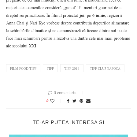
majoritatea oamenilor consideră ,,gunoi’’ în meniuri gourmet de-a
joi
6 iunie
dreptul surprinzătoare. În filmul proiectat
, pe
, regizorii
Anna Chai și Nari Kye vorbesc despre contribuția deșeurilor alimentare
la schimbările climatice și ne demonstrează că fiecare dintre noi poate
face mici schimbări pentru a rezolva una dintre cele mai mari probleme
ale secolului XXI.
FILM FOOD TIFF
TIFF
TIFF 2019
TIFF CLUJ NAPOCA
0 comentariu
0
TE-AR PUTEA INTERESA SI