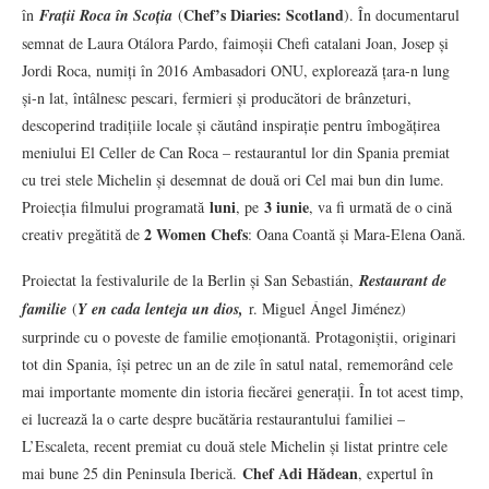
Chef’s Diaries: Scotland
în
Frații Roca în Scoția
(
). În documentarul
semnat de Laura Otálora Pardo, faimoșii Chefi catalani Joan, Josep și
Jordi Roca, numiți în 2016 Ambasadori ONU, explorează țara-n lung
și-n lat, întâlnesc pescari, fermieri și producători de brânzeturi,
descoperind tradițiile locale și căutând inspirație pentru îmbogățirea
meniului El Celler de Can Roca – restaurantul lor din Spania premiat
cu trei stele Michelin și desemnat de două ori Cel mai bun din lume.
luni
3 iunie
Proiecția filmului programată
, pe
, va fi urmată de o cină
2 Women Chefs
creativ pregătită de
: Oana Coantă și Mara-Elena Oană.
Proiectat la festivalurile de la Berlin și San Sebastián,
Restaurant de
familie
(
Y en cada lenteja un dios,
r. Miguel Ángel Jiménez)
surprinde cu o poveste de familie emoționantă. Protagoniștii, originari
tot din Spania, își petrec un an de zile în satul natal, rememorând cele
mai importante momente din istoria fiecărei generații. În tot acest timp,
ei lucrează la o carte despre bucătăria restaurantului familiei –
L’Escaleta, recent premiat cu două stele Michelin și listat printre cele
Chef Adi Hădean
mai bune 25 din Peninsula Iberică.
, expertul în