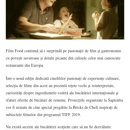
Film Food continuă să-i surprindă pe pasionații de film și gastronomie
cu povești savuroase și detalii picante din culisele celor mai cunoscute
restaurante din Europa.
Într-o nouă ediție dedicată cinefililor pasionați de experiențe culinare,
selecția de filme din acest an prezintă rețete vechi și reinterpretate,
curiozități despre ingredientele-vedetă ale bucătăriei internaționale și
sfaturi oferite de bucătari de renume. Proiecțiile organizate la Sapientia
vor fi urmate de cine special pregătite la Bricks de Chefi inspirați de
subiectele filmelor din programul TIFF 2019.
Nu există secrete ale bucătăriei scoțiene care să nu fie dezvăluite