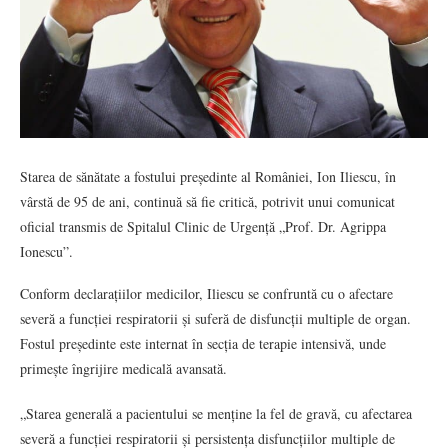
Starea de sănătate a fostului președinte al României, Ion Iliescu, în
vârstă de 95 de ani, continuă să fie critică, potrivit unui comunicat
oficial transmis de Spitalul Clinic de Urgență „Prof. Dr. Agrippa
Ionescu”.
Conform declarațiilor medicilor, Iliescu se confruntă cu o afectare
severă a funcției respiratorii și suferă de disfuncții multiple de organ.
Fostul președinte este internat în secția de terapie intensivă, unde
primește îngrijire medicală avansată.
„Starea generală a pacientului se menține la fel de gravă, cu afectarea
severă a funcției respiratorii și persistența disfuncțiilor multiple de