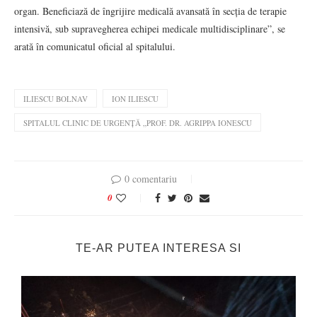
organ. Beneficiază de îngrijire medicală avansată în secția de terapie
intensivă, sub supravegherea echipei medicale multidisciplinare”, se
arată în comunicatul oficial al spitalului.
ILIESCU BOLNAV
ION ILIESCU
SPITALUL CLINIC DE URGENȚĂ „PROF. DR. AGRIPPA IONESCU
0 comentariu
0
TE-AR PUTEA INTERESA SI