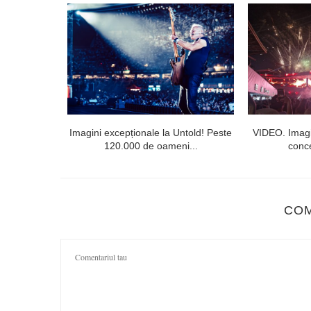
l doilea la
Imagini excepționale la Untold! Peste
VIDEO. Imagi
120.000 de oameni...
conce
CO