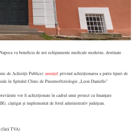
-Napoca va beneficia de noi echipamente medicale moderne, destinate
onic de Achiziții Publice)
anunțul
privind achiziționarea a patru tipuri de
miale în Spitalul Clinic de Pneumoftiziologie „Leon Daniello”
revăzute vor fi achiziționate în cadrul unui proiect cu finanțare
R), câștigat și implementat de forul administrativ județean.
i (fără TVA)