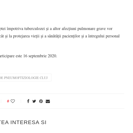
uptei împotriva tuberculozei și a altor afecțiuni pulmonare grave vor
ât și la protejarea vieții și a sănătății pacienților și a întregului personal
articipare este 16 septembrie 2020.
DE PNEUMOFTIZIOLOGIE CLUJ
0
TEA INTERESA SI