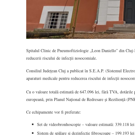
Spitalul Clinic de Pneumoftiziologie „Leon Daniello” din Cluj
reducerii riscului de infecții nosocomiale.
Consiliul Județean Cluj a publicat în S.E.A.P. (Sistemul Electr
aparaturi medicale pentru reducerea riscului de infecții nosoco
Cu o valoare totală estimată de 647.096 lei, fără TVA, dotările p
europeană, prin Planul Național de Redresare și Reziliență (PNR
Ce echipamente vor fi preferate:
Set de videobronhoscopie – valoare estimată: 339.118 le
Sistem de spălare și dezinfecție fibroscoape – 199.193 lei