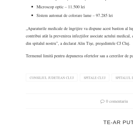
Microscop optic – 11.500 lei
Sistem automat de colorare lame – 97.285 lei
„Aparaturile medicale de îngrijire va dispune acest bastion al l
contribui atât la prevenirea infecțiilor asociate actului medical, c
din spitalul nostru”, a declarat Alin Tișe, președintele CJ Cluj.
Termenul limită pentru depunerea ofertelor sau a cererilor de p
CONSILIUL JUDETEAN CLUJ
SPITALE CLUJ
SPITALUL 
0 comentariu
TE-AR PU