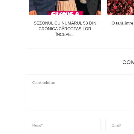
ţe solide de
SEZONUL CU NUMĂRUL 53 DIN
O țară între
..
CRONICA CÂRCOTAȘILOR
ÎNCEPE...
CO