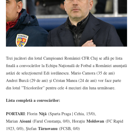
Trei jucători din lotul Campioanei României CFR Cluj se află pe lista
finală a convocărilor la Echipa Națională de Fotbal a României anunțată
astăzi de selecționerul Edi iordănescu. Mario Camora (35 de ani)
Andrei Burcă (29 de ani) și Cristan Manea (24 de ani) vor face parte
din lotul ”Tricolorilor” pentru cele 4 meciuri din luna următoare.
Lista completă a convocărilor:
PORTARI
Niță
: Florin
(Sparta Praga | Cehia, 15/0),
Aioani
Moldovan
Marian
(Farul Constanța, 0/0), Horațiu
(FC Rapid
Târnovanu
1923, 0/0), Ștefan
(FCSB, 0/0)