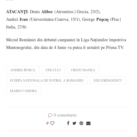
ATACANȚI
Alibec
: Denis
(Atromitos | Grecia, 23/2),
Ivan
Pușcaș
Andrei
(Universitatea Craiova, 15/1), George
(Pisa |
Italia, 27/8)
Meciul României din debutul campaniei în Liga Națiunilor împotriva
Muntenegrului, din data de 4 Iunie va putea fi urmărit pe Prima TV.
ANDREI BURCA
CFR CLUJ
CRISTI MANEA
ECHIPA NATIONALA DE FOTBAL A ROMANIEI
EDI IORDANESCU
MARIO CAMORA
0 comentariu
0