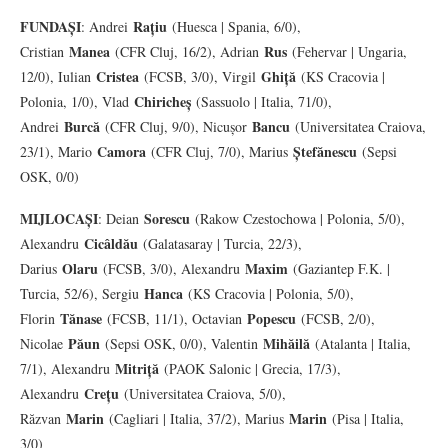
FUNDAȘI
Rațiu
: Andrei
(Huesca | Spania, 6/0),
Manea
Rus
Cristian
(CFR Cluj, 16/2), Adrian
(Fehervar | Ungaria,
Cristea
Ghiță
12/0), Iulian
(FCSB, 3/0), Virgil
(KS Cracovia |
Chiricheș
Polonia, 1/0), Vlad
(Sassuolo | Italia, 71/0),
Burcă
Bancu
Andrei
(CFR Cluj, 9/0), Nicușor
(Universitatea Craiova,
Camora
Ștefănescu
23/1), Mario
(CFR Cluj, 7/0), Marius
(Sepsi
OSK, 0/0)
MIJLOCAȘI
Sorescu
: Deian
(Rakow Czestochowa | Polonia, 5/0),
Cicâldău
Alexandru
(Galatasaray | Turcia, 22/3),
Olaru
Maxim
Darius
(FCSB, 3/0), Alexandru
(Gaziantep F.K. |
Hanca
Turcia, 52/6), Sergiu
(KS Cracovia | Polonia, 5/0),
Tănase
Popescu
Florin
(FCSB, 11/1), Octavian
(FCSB, 2/0),
Păun
Mihăilă
Nicolae
(Sepsi OSK, 0/0), Valentin
(Atalanta | Italia,
Mitriță
7/1), Alexandru
(PAOK Salonic | Grecia, 17/3),
Crețu
Alexandru
(Universitatea Craiova, 5/0),
Marin
Marin
Răzvan
(Cagliari | Italia, 37/2), Marius
(Pisa | Italia,
3/0)