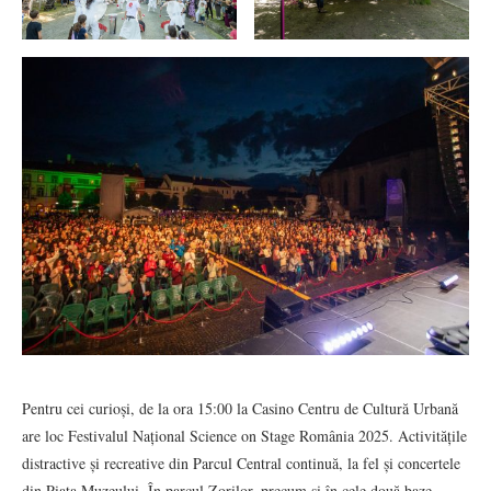
Pentru cei curioși, de la ora 15:00 la Casino Centru de Cultură Urbană
are loc Festivalul Național Science on Stage România 2025. Activitățile
distractive și recreative din Parcul Central continuă, la fel și concertele
din Piața Muzeului. În parcul Zorilor, precum și în cele două baze