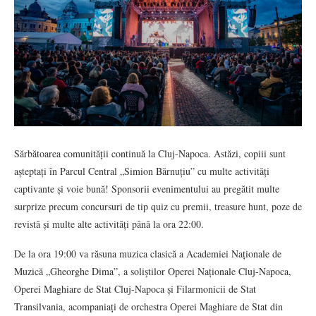
Sărbătoarea comunității continuă la Cluj-Napoca. Astăzi, copiii sunt
așteptați în Parcul Central „Simion Bărnuțiu” cu multe activități
captivante și voie bună! Sponsorii evenimentului au pregătit multe
surprize precum concursuri de tip quiz cu premii, treasure hunt, poze de
revistă și multe alte activități până la ora 22:00.
De la ora 19:00 va răsuna muzica clasică a Academiei Naționale de
Muzică „Gheorghe Dima”, a soliștilor Operei Naționale Cluj-Napoca,
Operei Maghiare de Stat Cluj-Napoca și Filarmonicii de Stat
Transilvania, acompaniați de orchestra Operei Maghiare de Stat din