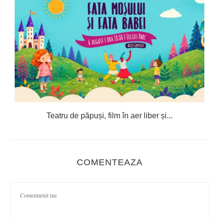
Teatru de păpuși, film în aer liber și...
C
COMENTEAZA