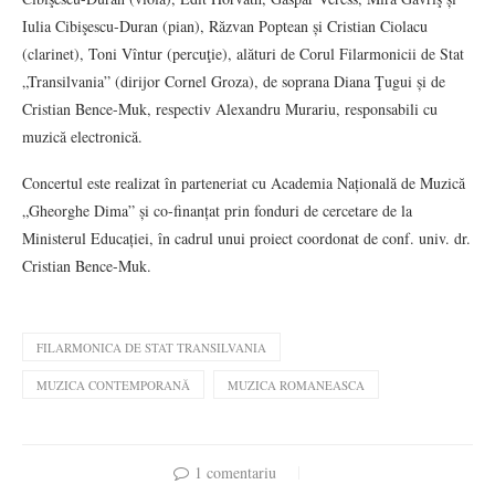
Iulia Cibişescu-Duran (pian), Răzvan Poptean și Cristian Ciolacu
(clarinet), Toni Vîntur (percuţie), alături de Corul Filarmonicii de Stat
„Transilvania” (dirijor Cornel Groza), de soprana Diana Ţugui și de
Cristian Bence-Muk, respectiv Alexandru Murariu, responsabili cu
muzică electronică.
Concertul este realizat în parteneriat cu Academia Națională de Muzică
„Gheorghe Dima” și co-finanțat prin fonduri de cercetare de la
Ministerul Educației, în cadrul unui proiect coordonat de conf. univ. dr.
Cristian Bence-Muk.
FILARMONICA DE STAT TRANSILVANIA
MUZICA CONTEMPORANĂ
MUZICA ROMANEASCA
1 comentariu