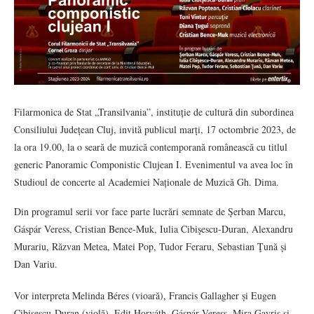
Filarmonica de Stat „Transilvania”, instituție de cultură din subordinea
Consiliului Județean Cluj, invită publicul marți, 17 octombrie 2023, de
la ora 19.00, la o seară de muzică contemporană românească cu titlul
generic Panoramic Componistic Clujean I. Evenimentul va avea loc în
Studioul de concerte al Academiei Naționale de Muzică Gh. Dima.
Din programul serii vor face parte lucrări semnate de Şerban Marcu,
Gáspár Veress, Cristian Bence-Muk, Iulia Cibişescu-Duran, Alexandru
Murariu, Răzvan Metea, Matei Pop, Tudor Feraru, Sebastian Ţună și
Dan Variu.
Vor interpreta Melinda Béres (vioară), Francis Gallagher și Eugen
Cibişescu-Duran (violă), Edit Horváth, Gáspár Veress, Mira Gavriş și