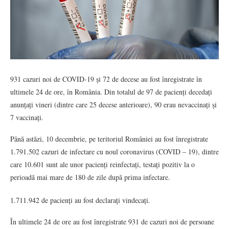
931 cazuri noi de COVID-19 și 72 de decese au fost înregistrate în
ultimele 24 de ore, în România. Din totalul de 97 de pacienți decedați
anunțați vineri (dintre care 25 decese anterioare), 90 erau nevaccinați și
7 vaccinați.
Până astăzi, 10 decembrie, pe teritoriul României au fost înregistrate
1.791.502 cazuri de infectare cu noul coronavirus (COVID – 19), dintre
care 10.601 sunt ale unor pacienți reinfectați, testați pozitiv la o
perioadă mai mare de 180 de zile după prima infectare.
1.711.942 de pacienți au fost declarați vindecați.
În ultimele 24 de ore au fost înregistrate 931 de cazuri noi de persoane