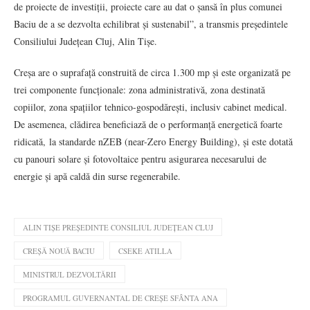
de proiecte de investiții, proiecte care au dat o șansă în plus comunei
Baciu de a se dezvolta echilibrat și sustenabil”, a transmis președintele
Consiliului Județean Cluj, Alin Tișe.
Creșa are o suprafață construită de circa 1.300 mp și este organizată pe
trei componente funcționale: zona administrativă, zona destinată
copiilor, zona spațiilor tehnico-gospodărești, inclusiv cabinet medical.
De asemenea, clădirea beneficiază de o performanță energetică foarte
ridicată, la standarde nZEB (near-Zero Energy Building), și este dotată
cu panouri solare și fotovoltaice pentru asigurarea necesarului de
energie și apă caldă din surse regenerabile.
ALIN TIȘE PREȘEDINTE CONSILIUL JUDEȚEAN CLUJ
CREȘĂ NOUĂ BACIU
CSEKE ATILLA
MINISTRUL DEZVOLTĂRII
PROGRAMUL GUVERNANTAL DE CREȘE SFÂNTA ANA