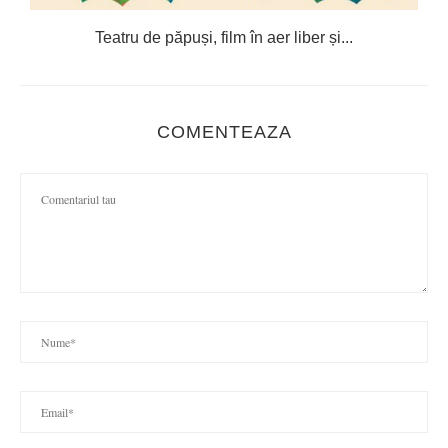
e
Teatru de păpuși, film în aer liber și...
C
COMENTEAZA