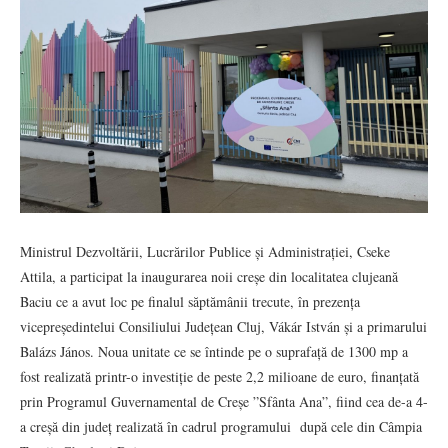
Ministrul Dezvoltării, Lucrărilor Publice și Administrației, Cseke
Attila, a participat la inaugurarea noii creșe din localitatea clujeană
Baciu ce a avut loc pe finalul săptămânii trecute, în prezența
vicepreședintelui Consiliului Județean Cluj, Vákár István și a primarului
Balázs János. Noua unitate ce se întinde pe o suprafață de 1300 mp a
fost realizată printr-o investiție de peste 2,2 milioane de euro, finanțată
prin Programul Guvernamental de Creșe ”Sfânta Ana”, fiind cea de-a 4-
a creșă din județ realizată în cadrul programului după cele din Câmpia