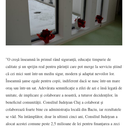
”O creșă înseamnă în primul rând siguranță, educație timpurie de
calitate și un sprijin real pentru părinții care pot merge la serviciu știind
că cei mici sunt într-un mediu sigur, modern și adaptat nevoilor lor.
Înseamnă șanse egale pentru copii, indiferent dacă se nasc într-un mare
oraș sau într-un sat. Adevărata semnificație a zilei de azi e însă legată de
unitate, de implicare și colaborare a noastră, a tuturor decidenților, în
beneficiul comunității. Consiliul Județean Cluj a colaborat și
colaborează foarte bine cu administrația locală din Baciu, iar rezultatele
se văd. Nu întâmplător, doar în ultimii cinci ani, Consiliul Județean a
alocat acestei comune peste 2,5 milioane de lei pentru finanțarea a zeci