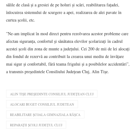
sălile de clasă și a gresiei de pe holuri și scări, reabilitarea fațadei,
înlocuirea sistemului de scurgere a apei, realizarea de alei pavate în
curtea școlii, etc.
”Ne-am implicat în mod direct pentru rezolvarea acestor probleme care
afectau siguranța, confortul și sănătatea elevilor școlarizați în cadrul
acestei școli din zona de munte a județului. Cei 200 de mii de lei alocați
din fondul de rezervă au contribuit la crearea unui mediu de învățare
mai sigur și confortabil, fără teama frigului și a posibilelor accidentări”,
a transmis președintele Consiliului Județean Cluj, Alin Tișe.
ALIN TIȘE PREȘEDINTE CONSILIUL JUDEȚEAN CLUJ
ALOCARI BUGET CONSILIUL JUDETEAN
REABILITARE ȘCOALA GIMNAZIALA RÂȘCA
REPARAȚII ȘCOLI JUDEȚUL CLUJ