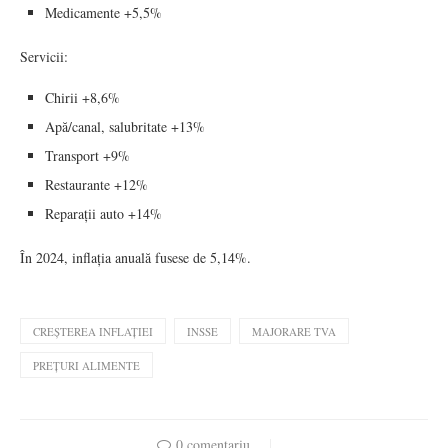
Medicamente +5,5%
Servicii:
Chirii +8,6%
Apă/canal, salubritate +13%
Transport +9%
Restaurante +12%
Reparații auto +14%
În 2024, inflația anuală fusese de 5,14%.
CREȘTEREA INFLAȚIEI
INSSE
MAJORARE TVA
PREȚURI ALIMENTE
0 comentariu