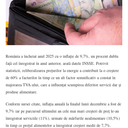
România a încheiat anul 2025 cu o inflație de 9,7%, un procent dublu
față cel înregistrat în anul anterior, arată datele INSSE. Potrivit
statisticii, reliberalizarea prețurilor la energie a contribuit la o creștere
de 60% a facturilor în timp ce un alt factor semnificativ a constat în
majorarea TVA-ului, care a influențat scumpirea diferitor servicii dar și
produse alimentare.
Conform sursei citate, inflația anuală la finalul lunii decembrie a fost de
9,7% iar pe parcursul ultimului an cele mai mari creșteri de preț le-au
înregistrat serviciile (11%), urmate de mărfurile nealimentare (10,5%)
în timp ce prețul alimentelor a înregistrat creșteri medii de 7,7%.