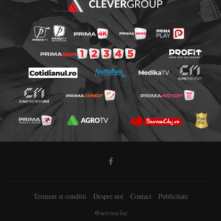
Termeni si conditii
Despre noi
Contact
Publicitate
@servuscluj