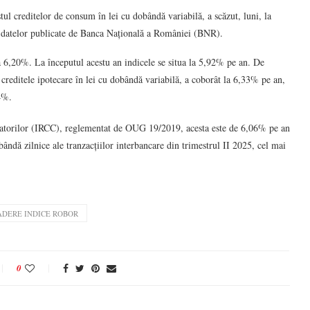
tul creditelor de consum în lei cu dobândă variabilă, a scăzut, luni, la
 datelor publicate de Banca Națională a României (BNR).
 6,20%. La începutul acestu an indicele se situa la 5,92% pe an. De
a creditele ipotecare în lei cu dobândă variabilă, a coborât la 6,33% pe an,
4%.
sumatorilor (IRCC), reglementat de OUG 19/2019, acesta este de 6,06% pe an
bândă zilnice ale tranzacțiilor interbancare din trimestrul II 2025, cel mai
ADERE INDICE ROBOR
0