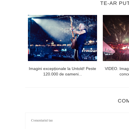
TE-AR PU
lorești. Linia
Imagini excepționale la Untold! Peste
VIDEO. Imagi
120.000 de oameni...
conce
CO