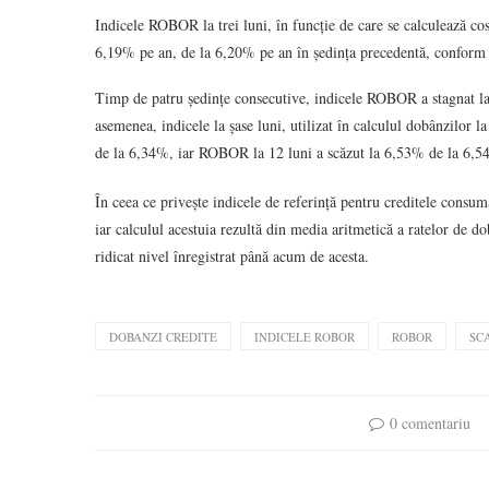
Indicele ROBOR la trei luni, în funcție de care se calculează cos
6,19% pe an, de la 6,20% pe an în ședința precedentă, conform
Timp de patru ședințe consecutive, indicele ROBOR a stagnat la
asemenea, indicele la șase luni, utilizat în calculul dobânzilor l
de la 6,34%, iar ROBOR la 12 luni a scăzut la 6,53% de la 6,5
În ceea ce privește indicele de referință pentru creditele con
iar calculul acestuia rezultă din media aritmetică a ratelor de do
ridicat nivel înregistrat până acum de acesta.
DOBANZI CREDITE
INDICELE ROBOR
ROBOR
SC
0 comentariu