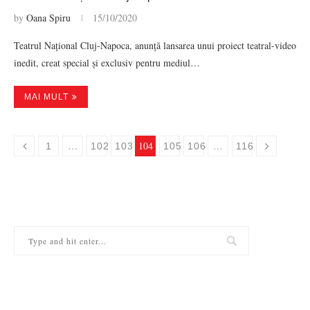
by
Oana Spiru
15/10/2020
Teatrul Național Cluj-Napoca, anunță lansarea unui proiect teatral-video
inedit, creat special și exclusiv pentru mediul…
MAI MULT
…
104
…
1
102
103
105
106
116