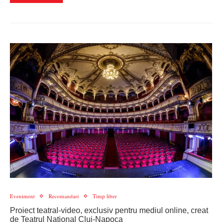
Eveniment
Recomandari
Timp liber
Proiect teatral-video, exclusiv pentru mediul online, creat
de Teatrul Național Cluj-Napoca