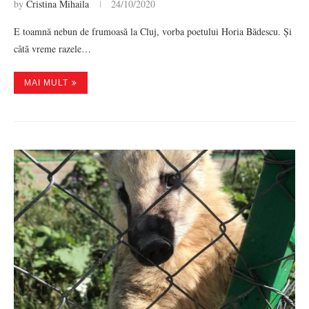
by
Cristina Mihaila
24/10/2020
E toamnă nebun de frumoasă la Cluj, vorba poetului Horia Bădescu. Și
câtă vreme razele…
MAI MULT