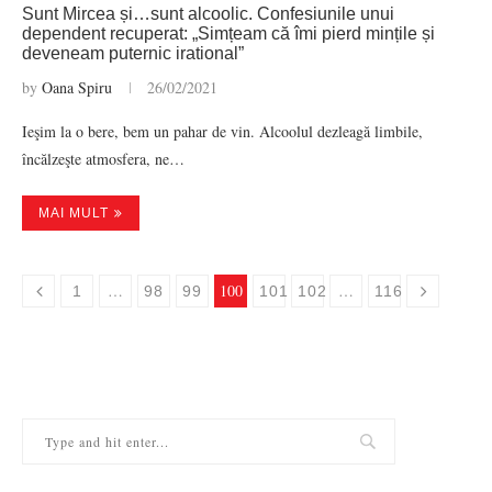
Sunt Mircea și…sunt alcoolic. Confesiunile unui
dependent recuperat: „Simțeam că îmi pierd mințile și
deveneam puternic irational”
by
Oana Spiru
26/02/2021
Ieşim la o bere, bem un pahar de vin. Alcoolul dezleagă limbile,
încălzeşte atmosfera, ne…
MAI MULT
…
100
…
1
98
99
101
102
116