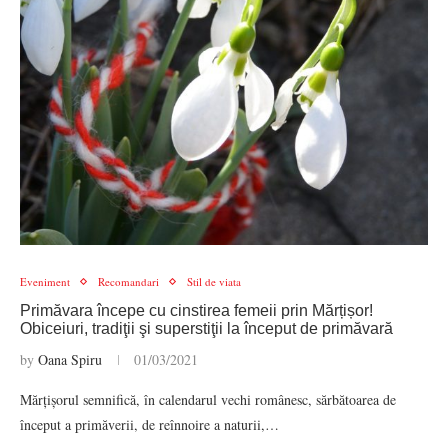
Eveniment
Recomandari
Stil de viata
Primăvara începe cu cinstirea femeii prin Mărțișor!
Obiceiuri, tradiţii şi superstiţii la început de primăvară
by
Oana Spiru
01/03/2021
Mărțișorul semnifică, în calendarul vechi românesc, sărbătoarea de
început a primăverii, de reînnoire a naturii,…