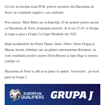
Cei trei au efectuat testul PCR, potrivit normelor din Macedonia de
Nord, iar rezultatele negative s-au confirmat.
Prin urmare, Mirel Rădoi are la dispoziţie 20 de jucători pentru meciul
cu Macedonia de Nord, programat miercuri, de la ora 21.45, la Skopje,
în etapa a şasea a Grupei J a Cupei Mondiale din 2022.
După accidentările lui Florin Tănase, Denis Alibec, Denis Drăguş şi
Marian Aioani, fotbalişti care au părăsit cantonamentul României, au
venit rezultatele pozitive pentru Dorin Rotariu şi Ianis Hagi la testarea
COVID-19.
Macedonia de Nord se află la un punct în spatele ‘tricolorilor’, pe locul
patru în Grupa J.