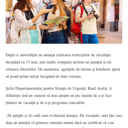
După ce autoritățile au anunțat relaxarea restricțiilor de circulație
începând cu 15 mai, mai multe companii aeriene au anunțat și ele
reluarea zborurilor. De asemenea, agențiile de turism și hotelierii speră
să poată primi turiști începând de luna viitoare.
Șeful Departamentului pentru Situații de Urgență, Raed Arafat, îi
sfătuiește însă pe oameni să mai aștepte un pic înainte de a-și face
planuri de vacanță și de a-și programa concediile.
„Să aștepte și să vadă cum evoluează situația. De exemplu, sunt țări care
deja au anunțat că primesc oamenii numai dacă au certificat că s-au