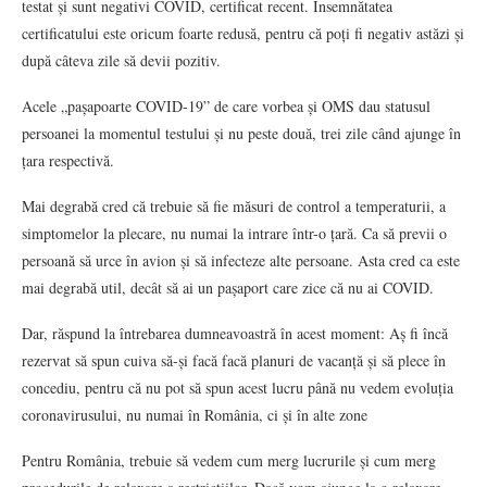
testat și sunt negativi COVID, certificat recent. Însemnătatea
certificatului este oricum foarte redusă, pentru că poți fi negativ astăzi și
după câteva zile să devii pozitiv.
Acele „pașapoarte COVID-19” de care vorbea și OMS dau statusul
persoanei la momentul testului și nu peste două, trei zile când ajunge în
țara respectivă.
Mai degrabă cred că trebuie să fie măsuri de control a temperaturii, a
simptomelor la plecare, nu numai la intrare într-o țară. Ca să previi o
persoană să urce în avion și să infecteze alte persoane. Asta cred ca este
mai degrabă util, decât să ai un pașaport care zice că nu ai COVID.
Dar, răspund la întrebarea dumneavoastră în acest moment: Aș fi încă
rezervat să spun cuiva să-și facă facă planuri de vacanță și să plece în
concediu, pentru că nu pot să spun acest lucru până nu vedem evoluția
coronavirusului, nu numai în România, ci și în alte zone
Pentru România, trebuie să vedem cum merg lucrurile și cum merg