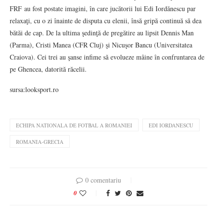
FRF au fost postate imagini, în care jucătorii lui Edi Iordănescu par
relaxaţi, cu o zi înainte de disputa cu elenii, însă gripă continuă să dea
bătăi de cap. De la ultima şedinţă de pregătire au lipsit Dennis Man
(Parma), Cristi Manea (CFR Cluj) şi Nicuşor Bancu (Universitatea
Craiova). Cei trei au şanse infime să evolueze mâine în confruntarea de
pe Ghencea, datorită răcelii.
sursa:looksport.ro
ECHIPA NATIONALA DE FOTBAL A ROMANIEI
EDI IORDANESCU
ROMANIA-GRECIA
0 comentariu
0