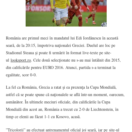
România are primul meci în mandatul lui Edi Iordănescu în această
seară, de la 20:15, împotriva naţionalei Greciei. Duelul are loc pe
Stadionul Steaua şi poate fi urmărit în format live-texte pe site-
ul
looksport.ro
. Cele două selecţionate nu s-au mai întâlnit din 2015,
din calificările pentru EURO 2016. Atunci, partida s-a terminat la
egalitate, scor 0-0.
La fel ca România, Grecia a ratat şi ea prezenţa la Cupa Mondială,
astfel că se poate spune că naţionalele se află într-un moment, oarecum,
asmănător. În ultimele meciuri oficiale, din calificările la Cupa
Mondială din acest an, România a trecut cu 2-0 de Liechtenstein, în
timp ce elenii au făcut 1-1 cu Kosovo, acasă.
”Tricolorii” au efectuat antrenamentul oficial joi seară, iar pe site-ul