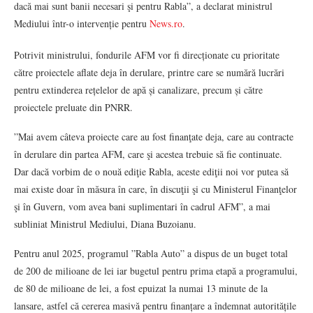
dacă mai sunt banii necesari şi pentru Rabla”, a declarat ministrul
Mediului într-o intervenție pentru
News.ro
.
Potrivit ministrului, fondurile AFM vor fi direcționate cu prioritate
către proiectele aflate deja în derulare, printre care se numără lucrări
pentru extinderea rețelelor de apă și canalizare, precum și către
proiectele preluate din PNRR.
”Mai avem câteva proiecte care au fost finanţate deja, care au contracte
în derulare din partea AFM, care şi acestea trebuie să fie continuate.
Dar dacă vorbim de o nouă ediţie Rabla, aceste ediţii noi vor putea să
mai existe doar în măsura în care, în discuţii şi cu Ministerul Finanţelor
şi în Guvern, vom avea bani suplimentari în cadrul AFM”, a mai
subliniat Ministrul Mediului, Diana Buzoianu.
Pentru anul 2025, programul ”Rabla Auto” a dispus de un buget total
de 200 de milioane de lei iar bugetul pentru prima etapă a programului,
de 80 de milioane de lei, a fost epuizat la numai 13 minute de la
lansare, astfel că cererea masivă pentru finanțare a îndemnat autoritățile