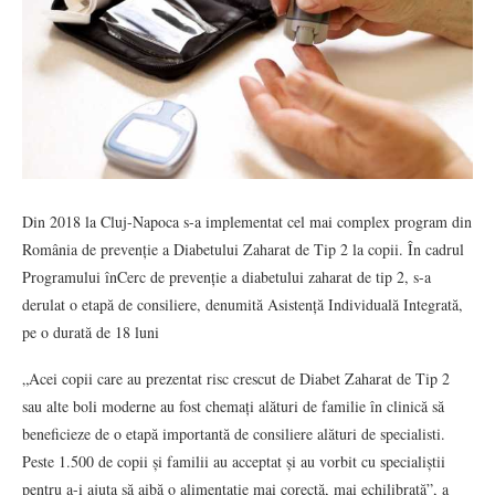
Din 2018 la Cluj-Napoca s-a implementat cel mai complex program din
România de prevenție a Diabetului Zaharat de Tip 2 la copii. În cadrul
Programului înCerc de prevenție a diabetului zaharat de tip 2, s-a
derulat o etapă de consiliere, denumită Asistență Individuală Integrată,
pe o durată de 18 luni
„Acei copii care au prezentat risc crescut de Diabet Zaharat de Tip 2
sau alte boli moderne au fost chemați alături de familie în clinică să
beneficieze de o etapă importantă de consiliere alături de specialisti.
Peste 1.500 de copii și familii au acceptat și au vorbit cu specialiștii
pentru a-i ajuta să aibă o alimentație mai corectă, mai echilibrată”, a