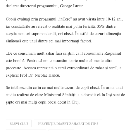
declarat directorul programului, George Istrate.
Copiii evaluați prin programul „înCerc” au avut vârsta între 10-12 ani,
iar constatările au relevat o realitate mai puțin fericită. 35% dintre
aceștia sunt ori supraponderali, ori obezi. În astfel de cazuri alimenția
sănătoasă este unul dintre cei mai importanți factori.
„De ce consumăm mult zahăr fără să știm că îl consumăm? Răspunsul
este bombă. Pentru că noi consumăm foarte multe alimente ultra-
procesate. Acestea reprezintă o sursă extraordinară de zahar și sare”, a
explicat Prof Dr. Nicolae Hâncu.
Se întâlnesc din ce în ce mai multe cazuri de copii obezi. În urma unui
studiu realizat de către Ministerul Sănătăţii s-a dovedit că în Iaşi sunt de
șapte ori mai mulţi copii obezi decât în Cluj.
ELEVI CLUJ
PREVENȚIE DIABET ZAHARAT DE TIP 2