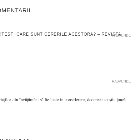
OMENTARII
ROTEST! CARE SUNT CERERILE ACESTORA? – REVISTA
RASPUNDE
RASPUNDE
riaților din învățământ să fie luate în considerare, deoarece aceștia joacă