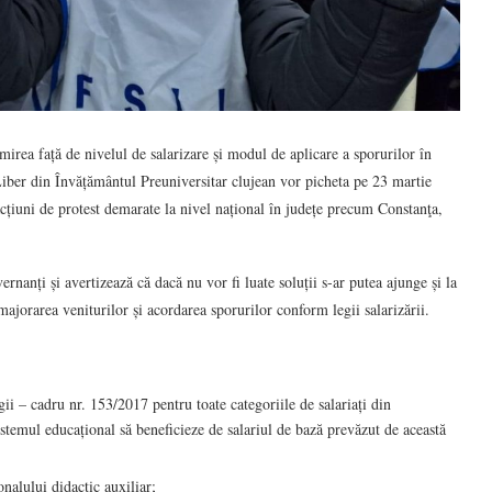
mirea față de nivelul de salarizare și modul de aplicare a sporurilor în
Liber din Învățământul Preuniversitar clujean vor picheta pe 23 martie
 acțiuni de protest demarate la nivel național în județe precum Constanţa,
ernanți și avertizează că dacă nu vor fi luate soluții s-ar putea ajunge și la
majorarea veniturilor și acordarea sporurilor conform legii salarizării.
gii – cadru nr. 153/2017 pentru toate categoriile de salariați din
sistemul educațional să beneficieze de salariul de bază prevăzut de această
onalului didactic auxiliar;