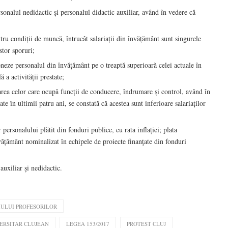
onalul nedidactic și personalul didactic auxiliar, având în vedere că
ru condiții de muncă, întrucât salariații din învățământ sunt singurele
stor sporuri;
oneze personalul din învățământ pe o treaptă superioară celei actuale în
 a activității prestate;
area celor care ocupă funcții de conducere, îndrumare și control, având în
e în ultimii patru ani, se constată că acestea sunt inferioare salariaților
r personalului plătit din fonduri publice, cu rata inflației; plata
nvățământ nominalizat în echipele de proiecte finanţate din fonduri
auxiliar și nedidactic.
IULUI PROFESORILOR
ERSITAR CLUJEAN
LEGEA 153/2017
PROTEST CLUJ