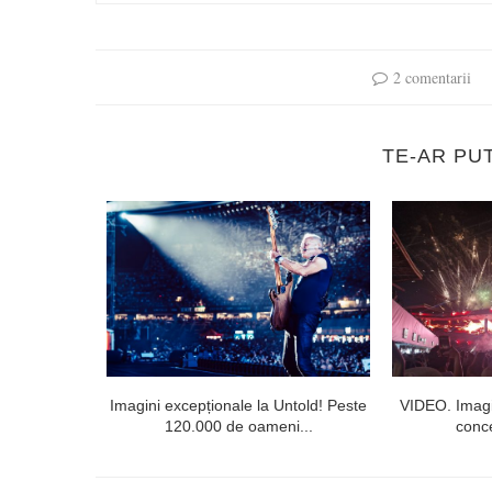
2 comentarii
TE-AR PU
l doilea la
Imagini excepționale la Untold! Peste
VIDEO. Imagi
120.000 de oameni...
conce