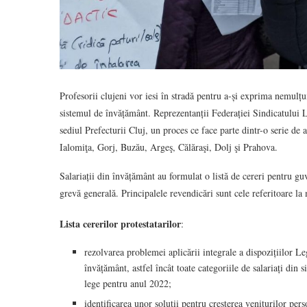
Profesorii clujeni vor iesi în stradă pentru a-și exprima nemulțu
sistemul de învățământ. Reprezentanții Federației Sindicatului 
sediul Prefecturii Cluj, un proces ce face parte dintr-o serie de
Ialomiţa, Gorj, Buzău, Argeş, Călăraşi, Dolj şi Prahova.
Salariații din învățământ au formulat o listă de cereri pentru guv
grevă generală. Principalele revendicări sunt cele referitoare la 
Lista cererilor protestatarilor
:
rezolvarea problemei aplicării integrale a dispozițiilor Le
învățământ, astfel încât toate categoriile de salariați din 
lege pentru anul 2022;
identificarea unor soluții pentru creșterea veniturilor pers