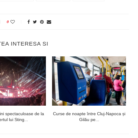
0
TEA INTERESA SI
ni spectaculoase de la
Curse de noapte între Cluj-Napoca și
V
rtul lui Sting...
Gilău pe...