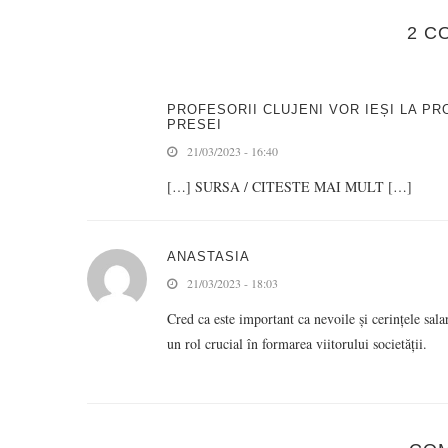
2 C
PROFESORII CLUJENI VOR IEȘI LA P
PRESEI
21/03/2023 - 16:40
[…] SURSA / CITESTE MAI MULT […]
ANASTASIA
21/03/2023 - 18:03
Cred ca este important ca nevoile și cerințele sala
un rol crucial în formarea viitorului societății.