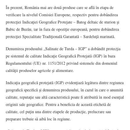
În prezent, România mai are două produse care se află în etapa de
verificare la nivelul Comisiei Europene, respectiv pentru dobândirea
protecţiei Indicaţiei Geografice Protejate – Batog deltaic de sturion şi
Babic de Buzău, iar în faza de opoziţie europeană, pentru dobândirea
protecţiei Specialitate Tradiţională Garantată – Sardeluţă marinată.
Denumirea produsului „Salinate de Turda – IGP” a dobândit protecţia
pe sistemul de calitate Indicaţie Geografică Protejată (IGP) în baza
Regulamentului (UE) nr. 1151/2012 privind sistemele din domeniul
calităţii produselor agricole şi alimentare.
Indicaţia geografică protejată (IGP) evidenţiază legătura dintre regiunea
geografică specifică şi denumirea produsului, în cazul în care o anumită
calitate, reputaţie sau altă caracteristică poate fi atribuită în mod esenţial
originii sale geografice. Pentru a beneficia de această etichetă de
calitate, cel puţin una dintre etapele de producţie, prelucrare sau
preparare trebuie să aibă loc în regiune.