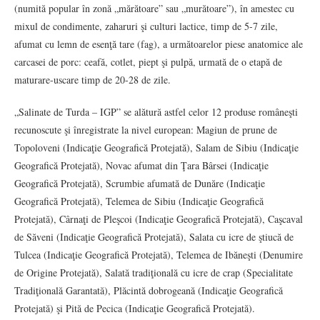
(numită popular în zonă „mărătoare” sau „murătoare”), în amestec cu
mixul de condimente, zaharuri şi culturi lactice, timp de 5-7 zile,
afumat cu lemn de esenţă tare (fag), a următoarelor piese anatomice ale
carcasei de porc: ceafă, cotlet, piept şi pulpă, urmată de o etapă de
maturare-uscare timp de 20-28 de zile.
„Salinate de Turda – IGP” se alătură astfel celor 12 produse româneşti
recunoscute şi înregistrate la nivel european: Magiun de prune de
Topoloveni (Indicaţie Geografică Protejată), Salam de Sibiu (Indicaţie
Geografică Protejată), Novac afumat din Ţara Bârsei (Indicaţie
Geografică Protejată), Scrumbie afumată de Dunăre (Indicaţie
Geografică Protejată), Telemea de Sibiu (Indicaţie Geografică
Protejată), Cârnaţi de Pleşcoi (Indicaţie Geografică Protejată), Caşcaval
de Săveni (Indicaţie Geografică Protejată), Salata cu icre de ştiucă de
Tulcea (Indicaţie Geografică Protejată), Telemea de Ibăneşti (Denumire
de Origine Protejată), Salată tradiţională cu icre de crap (Specialitate
Tradiţională Garantată), Plăcintă dobrogeană (Indicaţie Geografică
Protejată) şi Pită de Pecica (Indicaţie Geografică Protejată).