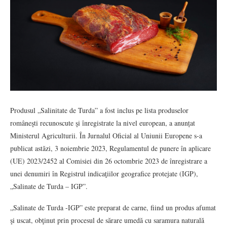
Produsul „Salinitate de Turda” a fost inclus pe lista produselor
româneşti recunoscute şi înregistrate la nivel european, a anunțat
Ministerul Agriculturii. În Jurnalul Oficial al Uniunii Europene s-a
publicat astăzi, 3 noiembrie 2023, Regulamentul de punere în aplicare
(UE) 2023/2452 al Comisiei din 26 octombrie 2023 de înregistrare a
unei denumiri în Registrul indicaţiilor geografice protejate (IGP),
„Salinate de Turda – IGP”.
„Salinate de Turda -IGP” este preparat de carne, fiind un produs afumat
şi uscat, obţinut prin procesul de sărare umedă cu saramura naturală