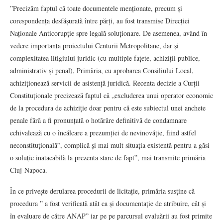
”Precizăm faptul că toate documentele menționate, precum și
corespondența desfășurată între părți, au fost transmise Direcției
Naționale Anticorupție spre legală soluționare. De asemenea, având în
vedere importanța proiectului Centurii Metropolitane, dar și
complexitatea litigiului juridic (cu multiple fațete, achiziții publice,
administrativ și penal), Primăria, cu aprobarea Consiliului Local,
achiziționează servicii de asistență juridică. Recenta decizie a Curții
Constituționale precizează faptul că „excluderea unui operator economic
de la procedura de achiziție doar pentru că este subiectul unei anchete
penale fără a fi pronunțată o hotărâre definitivă de condamnare
echivalează cu o încălcare a prezumției de nevinovăție, fiind astfel
neconstituțională”, complică și mai mult situația existentă pentru a găsi
o soluție inatacabilă la prezenta stare de fapt”, mai transmite primăria
Cluj-Napoca.
În ce privește derularea procedurii de licitație, primăria susține că
procedura ” a fost verificată atât ca și documentație de atribuire, cât și
în evaluare de către ANAP” iar pe pe parcursul evaluării au fost primite