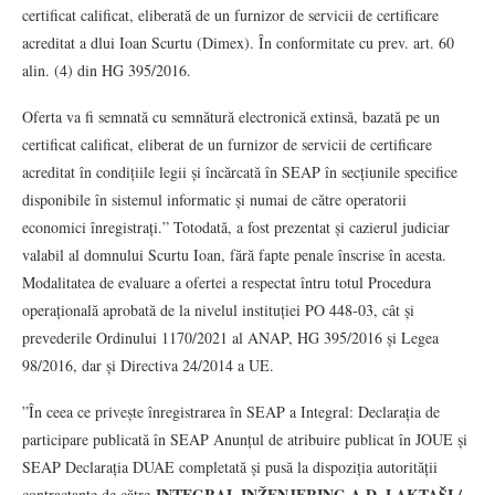
certificat calificat, eliberată de un furnizor de servicii de certificare
acreditat a dlui Ioan Scurtu (Dimex). În conformitate cu prev. art. 60
alin. (4) din HG 395/2016.
Oferta va fi semnată cu semnătură electronică extinsă, bazată pe un
certificat calificat, eliberat de un furnizor de servicii de certificare
acreditat în condițiile legii și încărcată în SEAP în secțiunile specifice
disponibile în sistemul informatic și numai de către operatorii
economici înregistrați.” Totodată, a fost prezentat și cazierul judiciar
valabil al domnului Scurtu Ioan, fără fapte penale înscrise în acesta.
Modalitatea de evaluare a ofertei a respectat întru totul Procedura
operațională aprobată de la nivelul instituției PO 448‑03, cât și
prevederile Ordinului 1170/2021 al ANAP, HG 395/2016 și Legea
98/2016, dar și Directiva 24/2014 a UE.
”În ceea ce privește înregistrarea în SEAP a Integral: Declarația de
participare publicată în SEAP Anunțul de atribuire publicat în JOUE și
SEAP Declarația DUAE completată și pusă la dispoziția autorității
INTEGRAL INŽENJERING A.D. LAKTAŠI /
contractante de către