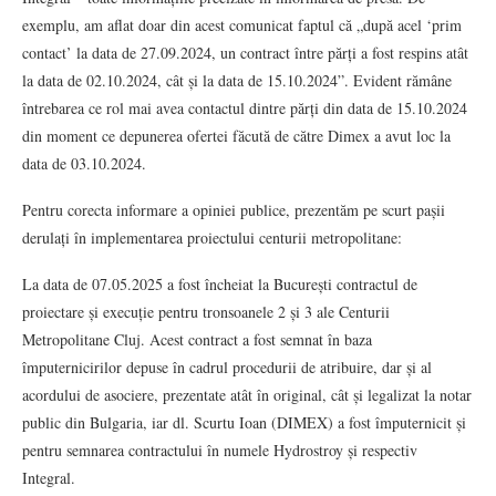
exemplu, am aflat doar din acest comunicat faptul că „după acel ‘prim
contact’ la data de 27.09.2024, un contract între părți a fost respins atât
la data de 02.10.2024, cât și la data de 15.10.2024”. Evident rămâne
întrebarea ce rol mai avea contactul dintre părți din data de 15.10.2024
din moment ce depunerea ofertei făcută de către Dimex a avut loc la
data de 03.10.2024.
Pentru corecta informare a opiniei publice, prezentăm pe scurt pașii
derulați în implementarea proiectului centurii metropolitane:
La data de 07.05.2025 a fost încheiat la București contractul de
proiectare și execuție pentru tronsoanele 2 și 3 ale Centurii
Metropolitane Cluj. Acest contract a fost semnat în baza
împuternicirilor depuse în cadrul procedurii de atribuire, dar și al
acordului de asociere, prezentate atât în original, cât și legalizat la notar
public din Bulgaria, iar dl. Scurtu Ioan (DIMEX) a fost împuternicit și
pentru semnarea contractului în numele Hydrostroy și respectiv
Integral.