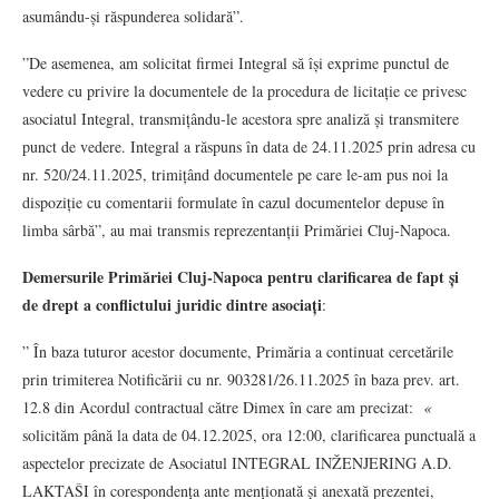
asumându-și răspunderea solidară”.
”De asemenea, am solicitat firmei Integral să își exprime punctul de
vedere cu privire la documentele de la procedura de licitație ce privesc
asociatul Integral, transmițându-le acestora spre analiză și transmitere
punct de vedere. Integral a răspuns în data de 24.11.2025 prin adresa cu
nr. 520/24.11.2025, trimițând documentele pe care le-am pus noi la
dispoziție cu comentarii formulate în cazul documentelor depuse în
limba sârbă”, au mai transmis reprezentanții Primăriei Cluj-Napoca.
Demersurile Primăriei Cluj-Napoca pentru clarificarea
de fapt și
de drept a conflictului juridic dintre asociați
:
” În baza tuturor acestor documente, Primăria a continuat cercetările
prin trimiterea Notificării cu nr. 903281/26.11.2025 în baza prev. art.
12.8 din Acordul contractual către Dimex în care am precizat:
«
solicităm până la data de 04.12.2025, ora 12:00, clarificarea punctuală a
aspectelor precizate de Asociatul INTEGRAL INŽENJERING A.D.
LAKTAŠI în corespondența ante menționată și anexată prezentei,