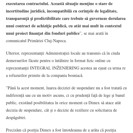
executarea contractului. Această situație menține o stare de
incertitudine juridică, incompatibilă cu cerințele de legalitate,
transparență și predictibilitate care trebuie să guverneze derularea
unui contract de achiziție publică, cu atât mai mult în contextul
unui proiect finanțat din fonduri publice
”, se mai arată în
comunicatul Primăriei Cluj-Napoca.
Ulterior, reprezentanții Administrației locale au transmis că în ciuda
demersurilor făcute pentru o întâlnire în format fizic online cu
reprezentanții INTEGRAL INŽENJERING acestea au eșuat ca urma re
a refuzurilor primite de la compania bosniacă.
”Până la acest moment, luarea deciziei de suspendare nu a fost tratată cu
indiferență sau cu un motiv ascuns, ci cu prudență față de lege și banul
public, existând posibilitatea în orice moment ca Dimex să atace atât
decizia de suspendare, cât și o decizie de reziliere cu solicitarea de
despăgubiri.
Precizăm că poziția Dimex a fost întotdeauna de a arăta că poziția