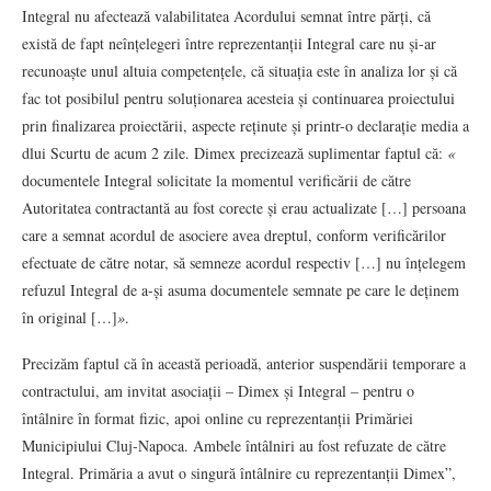
Integral nu afectează valabilitatea Acordului semnat între părți, că
există de fapt neînțelegeri între reprezentanții Integral care nu și-ar
recunoaște unul altuia competențele, că situația este în analiza lor și că
fac tot posibilul pentru soluționarea acesteia și continuarea proiectului
prin finalizarea proiectării, aspecte reținute și printr-o declarație media a
dlui Scurtu de acum 2 zile. Dimex precizează suplimentar faptul că:
«
documentele Integral solicitate la momentul verificării de către
Autoritatea contractantă au fost corecte și erau actualizate […] persoana
care a semnat acordul de asociere avea dreptul, conform verificărilor
efectuate de către notar, să semneze acordul respectiv […] nu înțelegem
refuzul Integral de a-și asuma documentele semnate pe care le deținem
în original […]
»
.
Precizăm faptul că în această perioadă, anterior suspendării temporare a
contractului, am invitat asociații – Dimex și Integral – pentru o
întâlnire în format fizic, apoi online cu reprezentanții Primăriei
Municipiului Cluj‑Napoca. Ambele întâlniri au fost refuzate de către
Integral. Primăria a avut o singură întâlnire cu reprezentanții Dimex”,