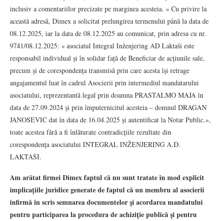
inclusiv a comentariilor precizate pe marginea acesteia.
»
Cu privire la
această adresă, Dimex a solicitat prelungirea termenului până la data de
08.12.2025, iar la data de 08.12.2025 au comunicat, prin adresa cu nr.
9741/08.12.2025:
«
asociatul Integral Inženjering AD Laktaši este
responsabil individual și în solidar față de Beneficiar de acțiunile sale,
precum și de corespondența transmisă prin care acesta își retrage
angajamentul luat în cadrul Asocierii prin intermediul mandatarului
asociatului, reprezentantă legal prin doamna PRASTALMO MAJA în
data de 27.09.2024 și prin împuternicitul acesteia – domnul DRAGAN
JANOSEVIC dat în data de 16.04.2025 și autentificat la Notar Public.
»
,
toate acestea fără a fi înlăturate contradicțiile rezultate din
corespondența asociatului INTEGRAL INŽENJERING A.D.
LAKTAŠI.
Am arătat firmei Dimex faptul că nu sunt tratate în mod explicit
implicațiile juridice generate de faptul că un membru al asocierii
infirmă în scris semnarea documentelor și acordarea mandatului
pentru participarea la procedura de achiziție publică și pentru