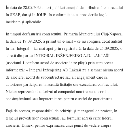
În data de 28.05.2025 a fost publicat anunțul de atribuire al contractului
în SEAP, dar și în JOUE, în conformitate cu prevederile legale
incidente și aplicabile.
În timpul desfășurării contractului, Primăria Municipiului Cluj‑Napoca,
la data de 19.09.2025, a primit un e-mail – ce nu conținea decât antetul
firmei Integral – iar mai apoi prin registratură, la data de 25.09.2025, o
adresă din partea INTEGRAL INŽENJERING A.D. LAKTAŠI
(asociatul 1 conform acord de asociere între părți) prin care acesta
informează:
«
Integral Inženjering AD Laktaši nu a semnat niciun acord
de asociere, acord de subcontractare sau alt angajament care să
autorizeze participarea la această licitație sau executarea contractului.
Niciun reprezentant autorizat al companiei noastre nu a acordat
consimțământul sau împuternicirea pentru o astfel de participare
»
.
Față de acestea, responsabilul de achiziții și managerul de proiect, în
temeiul prevederilor contractuale, au formulat adresă către liderul
asocierii, Dimex, pentru exprimarea unui punct de vedere asupra