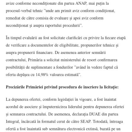
avize conforme necondiționate din partea ANAP, mai puțin la
procesul‑verbal tehnic ”unde am primit aviz conform condiționat,
remediat de către comisia de evaluare și apoi aviz conform
necondiționat și asupra raportului procedurii”.
În timpul evaluării au fost solicitate clarificări cu privire la fiecare etapă
de verificare a documentelor de eligibilitate, propunerilor tehnice și
asupra propunerii financiare. De asemenea anterior semnării
contractului, Primăria a solicitat ministerului de resort confirmarea
posibilității de suplimentare a fondurilor ”având în vedere faptul că
oferta depășea cu 14,98% valoarea estimată”.
Precizările Primăriei privind procedura de înscriere la licitație:
La depunerea ofertei, conform legislației în vigoare, a fost înaintat
acordul de asociere și împuternicirea liderului pentru depunerea ofertei
și semnarea contractului. De asemenea, declarația DUAE din partea
Integral, încărcată în formatul cerut de către SEAP. Totodată, întreaga
ofertă a fost înaintată sub semnătura electronică extinsă, bazată pe un