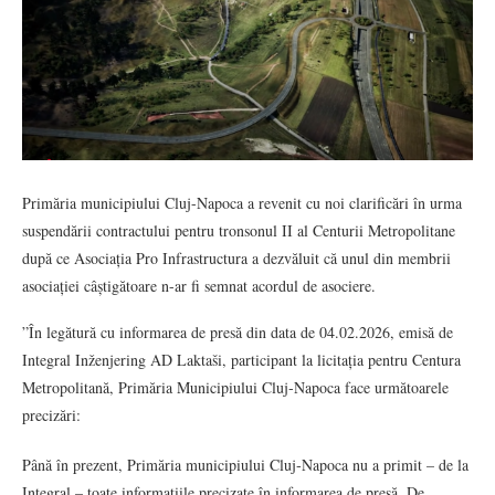
Primăria municipiului Cluj-Napoca a revenit cu noi clarificări în urma
suspendării contractului pentru tronsonul II al Centurii Metropolitane
după ce Asociația Pro Infrastructura a dezvăluit că unul din membrii
asociației câștigătoare n-ar fi semnat acordul de asociere.
”În legătură cu informarea de presă din data de 04.02.2026, emisă de
Integral Inženjering AD Laktaši, participant la licitația pentru Centura
Metropolitană, Primăria Municipiului Cluj‑Napoca face următoarele
precizări:
Până în prezent, Primăria municipiului Cluj‑Napoca nu a primit – de la
Integral – toate informațiile precizate în informarea de presă. De