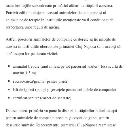
toate instituțiile subordonate primăriei alături de stăpânii acestora.
Potrivit edilului clujean, accesul animalelor de companie și al
animalelor de terapie în instituțiile menționate va fi condiționat de
respectarea unor reguli de igienă.
Astfel, posesorii animalelor de companie ce doresc să fie însoțite de
acestea în instituțiile ubordonate primăriei Cluj-Napoca sunt nevoiți să
aibă asupra lor pe durata vizitei:
animalul trebuie ținut în lesă pe tot parcursul vizitei ( lesă scurtă de
maxim 1,5 m)
rucsac/cușcă/geantă (pentru pisici)
Kit de igienă (pungi și șervețele pentru animalele de companie)
certificat sanitar (carnet de sănătate)
De asemenea, primăria va pune la dispoziția stăpânilor boluri cu apă
pentru animalele de companie precum și coșuri de gunoi pentru
deșeurile animale. Reprezentanții primăriei Cluj-Napoca reamintesc