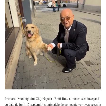
Primarul Municipiului Cluj-Napoca, Emil Boc, a transmis că începând
cu data de luni, 15 septembrie, animalele de companie vor avea acces în