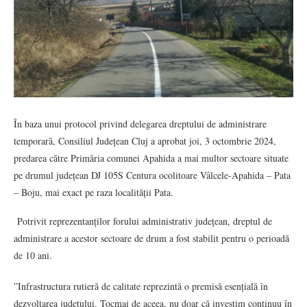
În baza unui protocol privind delegarea dreptului de administrare
temporară, Consiliul Județean Cluj a aprobat joi, 3 octombrie 2024,
predarea către Primăria comunei Apahida a mai multor sectoare situate
pe drumul județean DJ 105S Centura ocolitoare Vâlcele-Apahida – Pata
– Boju, mai exact pe raza localității Pata.
Potrivit reprezentanților forului administrativ județean, dreptul de
administrare a acestor sectoare de drum a fost stabilit pentru o perioadă
de 10 ani.
”Infrastructura rutieră de calitate reprezintă o premisă esențială în
dezvoltarea județului. Tocmai de aceea, nu doar că investim continuu în