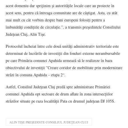
acest domeniu dar sprijinim și autoritățile locale care au proiecte în
acest sens, pentru că întreaga comunitate are de câștigat. Asta, cu atât
mai mult cu cât vorbim despre bani europeni folosiți pentru a
îmbunătăți condițiile de circulație.”, a transmis președintele Consiliului
Județean Cluj, Alin Tișe.
Protocolul încheiat între cele două unități administrativ teritoriale este
determinat de lucrările de investiții din fonduri externe nerambursabile
pe care Primăria comunei Apahida urmează să le realizeze în baza
obiectivului de investiții ”Creare coridor de mobilitate prin modernizare
străzi în comuna Apahida – etapa 2“.
Astfel, Consiliul Județean Cluj predă spre administrare Primăriei
comunei Apahida opt sectoare de drum aflate în zona intersecțiilor
străzilor situate pe raza localității Pata cu drumul județean DJ 105S.
ALIN TIȘE PREȘEDINTE CONSILIUL JUDEȚEAN CLUJ