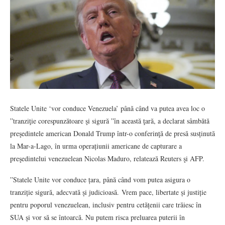
Statele Unite ‘vor conduce Venezuela’ până când va putea avea loc o
”tranziţie corespunzătoare şi sigură ”în această ţară, a declarat sâmbătă
preşedintele american Donald Trump într-o conferinţă de presă susținută
la Mar-a-Lago, în urma operațiunii americane de capturare a
preşedintelui venezuelean Nicolas Maduro, relatează Reuters şi AFP.
”Statele Unite vor conduce țara, până când vom putea asigura o
tranziție sigură, adecvată și judicioasă. Vrem pace, libertate și justiție
pentru poporul venezuelean, inclusiv pentru cetățenii care trăiesc în
SUA și vor să se întoarcă. Nu putem risca preluarea puterii în