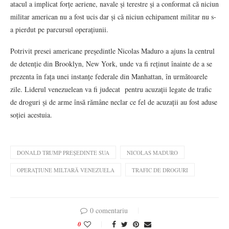
atacul a implicat forțe aeriene, navale și terestre și a conformat că niciun
militar american nu a fost ucis dar și că niciun echipament militar nu s-
a pierdut pe parcursul operațiunii.
Potrivit presei americane președintle Nicolas Maduro a ajuns la centrul
de detenție din Brooklyn, New York, unde va fi reținut înainte de a se
prezenta în fața unei instanțe federale din Manhattan, în următoarele
zile. Liderul venezuelean va fi judecat pentru acuzații legate de trafic
de droguri și de arme însă rămâne neclar ce fel de acuzații au fost aduse
soției acestuia.
DONALD TRUMP PREȘEDINTE SUA
NICOLAS MADURO
OPERAȚIUNE MILTARĂ VENEZUELA
TRAFIC DE DROGURI
0 comentariu
0