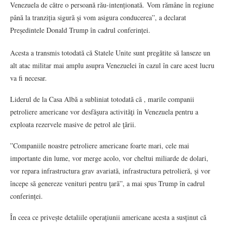
Venezuela de către o persoană rău-intenționată. Vom rămâne în regiune
până la tranziția sigură și vom asigura conducerea”, a declarat
Președintele Donald Trump în cadrul conferinței.
Acesta a transmis totodată că Statele Unite sunt pregătite să lanseze un
alt atac militar mai amplu asupra Venezuelei în cazul în care acest lucru
va fi necesar.
Liderul de la Casa Albă a subliniat totodată că , marile companii
petroliere americane vor desfăşura activităţi în Venezuela pentru a
exploata rezervele masive de petrol ale ţării.
”Companiile noastre petroliere americane foarte mari, cele mai
importante din lume, vor merge acolo, vor cheltui miliarde de dolari,
vor repara infrastructura grav avariată, infrastructura petrolieră, şi vor
începe să genereze venituri pentru ţară”, a mai spus Trump în cadrul
conferinței.
În ceea ce privește detaliile operațiunii americane acesta a susținut că