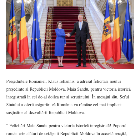
Președintele României, Klaus Iohannis, a adresat felicitări noului
președinte al Republicii Moldova, Maia Sandu, pentru victoria istorică
înregistrată în cel de-al doilea tur al scrutinului. În mesajul său, Șeful
Statului a oferit asigurări că România va rămâne cel mai implicat
susținător al dezvoltării Republicii Moldova.
” Felicitări Maia Sandu pentru victoria istorică înregistrată! Poporul
român este alături de cetăţenii Republicii Moldova în această reuşită,