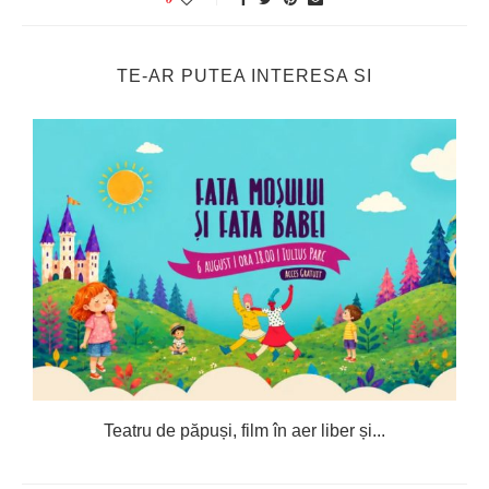
TE-AR PUTEA INTERESA SI
e
Teatru de păpuși, film în aer liber și...
C