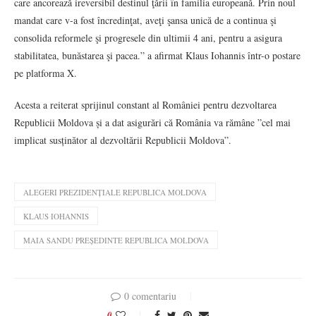
care ancorează ireversibil destinul ţării în familia europeană. Prin noul
mandat care v-a fost încredinţat, aveţi şansa unică de a continua şi
consolida reformele şi progresele din ultimii 4 ani, pentru a asigura
stabilitatea, bunăstarea şi pacea.” a afirmat Klaus Iohannis într-o postare
pe platforma X.
Acesta a reiterat sprijinul constant al României pentru dezvoltarea
Republicii Moldova și a dat asigurări că România va rămâne ”cel mai
implicat susținător al dezvoltării Republicii Moldova”.
ALEGERI PREZIDENȚIALE REPUBLICA MOLDOVA
KLAUS IOHANNIS
MAIA SANDU PREȘEDINTE REPUBLICA MOLDOVA
0 comentariu
0