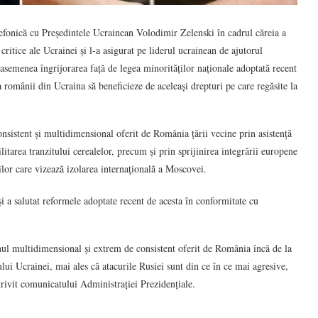
efonică cu Președintele Ucrainean Volodimir Zelenski în cadrul căreia a
critice ale Ucrainei și l-a asigurat pe liderul ucrainean de ajutorul
semenea îngrijorarea față de legea minorităților naționale adoptată recent
ca românii din Ucraina să beneficieze de aceleași drepturi pe care regăsite la
onsistent și multidimensional oferit de România țării vecine prin asistență
ilitarea tranzitului cerealelor, precum și prin sprijinirea integrării europene
ilor care vizează izolarea internaţională a Moscovei.
i a salutat reformele adoptate recent de acesta în conformitate cu
inul multidimensional și extrem de consistent oferit de România încă de la
nului Ucrainei, mai ales că atacurile Rusiei sunt din ce în ce mai agresive,
trivit comunicatului Administrației Prezidențiale.