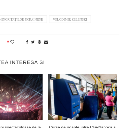
MINORITĂȚILOR UCRAINENE
VOLODIMIR ZELENSKI
0
TEA INTERESA SI
ni spectaculoase de la
Curse de noapte între Cluj-Napoca și
V