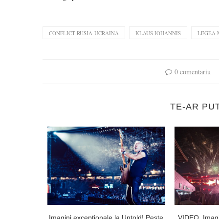
CONFLICT RUSIA-UCRAINA
KLAUS IOHANNIS
LEGEA 
0 comentariu
TE-AR PU
lorești. Linia
Imagini excepționale la Untold! Peste
VIDEO. Imagi