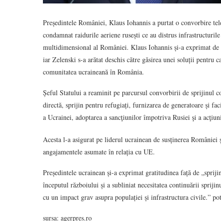
Președintele României, Klaus Iohannis a purtat o convorbire tel
condamnat raidurile aeriene rusești ce au distrus infrastructurile 
multidimensional al României. Klaus Iohannis și-a exprimat de a
iar Zelenski s-a arătat deschis către găsirea unei soluții pentru 
comunitatea ucraineană în România.
Șeful Statului a reaminit pe parcursul convorbirii de sprijinul c
directă, sprijin pentru refugiați, furnizarea de generatoare și fac
a Ucrainei, adoptarea a sancţiunilor împotriva Rusiei şi a acţiun
Acesta l-a asigurat pe liderul ucrainean de susținerea României ș
angajamentele asumate în relația cu UE.
Președintele ucrainean și-a exprimat gratitudinea față de „sprij
începutul războiului și a subliniat necesitatea continuării spriji
cu un impact grav asupra populației și infrastructura civile.” po
sursa: agerpres.ro