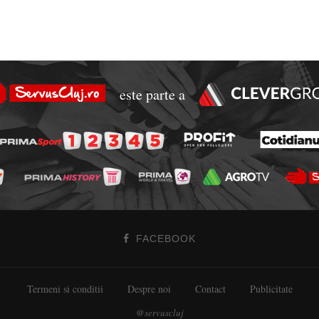
este parte a
FACEBOOK
Termeni si conditii
Despre noi
Contact
Publicitate
@servuscluj