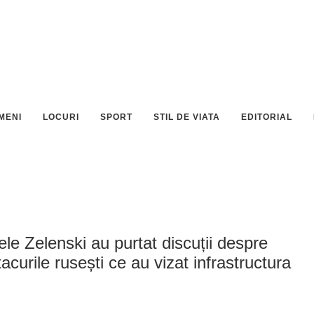
MENI
LOCURI
SPORT
STIL DE VIATA
EDITORIAL
ele Zelenski au purtat discuții despre
tacurile rusești ce au vizat infrastructura