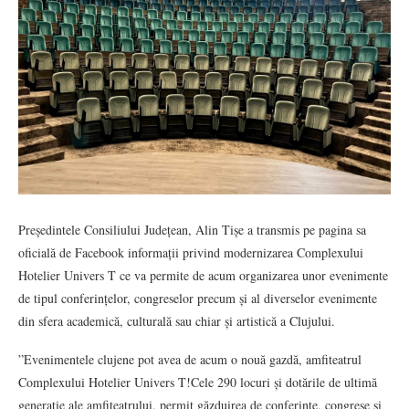
Președintele Consiliului Județean, Alin Tișe a transmis pe pagina sa
oficială de Facebook informații privind modernizarea Complexului
Hotelier Univers T ce va permite de acum organizarea unor evenimente
de tipul conferințelor, congreselor precum și al diverselor evenimente
din sfera academică, culturală sau chiar și artistică a Clujului.
”Evenimentele clujene pot avea de acum o nouă gazdă, amfiteatrul
Complexului Hotelier Univers T!Cele 290 locuri și dotările de ultimă
generație ale amfiteatrului, permit găzduirea de conferințe, congrese și