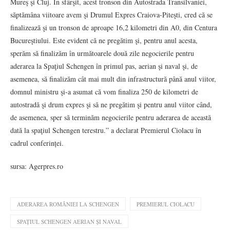
Mureş şi Cluj. În sfârşit, acest tronson din Autostrada Transilvaniei,
săptămâna viitoare avem şi Drumul Expres Craiova-Piteşti, cred că se
finalizează şi un tronson de aproape 16,2 kilometri din A0, din Centura
Bucureştiului. Este evident că ne pregătim şi, pentru anul acesta,
sperăm să finalizăm în următoarele două zile negocierile pentru
aderarea la Spaţiul Schengen în primul pas, aerian şi naval şi, de
asemenea, să finalizăm cât mai mult din infrastructură până anul viitor,
domnul ministru şi-a asumat că vom finaliza 250 de kilometri de
autostradă şi drum expres şi să ne pregătim şi pentru anul viitor când,
de asemenea, sper să terminăm negocierile pentru aderarea de această
dată la spaţiul Schengen terestru.” a declarat Premierul Ciolacu în
cadrul conferinței.
sursa: Agerpres.ro
ADERAREA ROMÂNIEI LA SCHENGEN
PREMIERUL CIOLACU
SPAȚIUL SCHENGEN AERIAN ȘI NAVAL