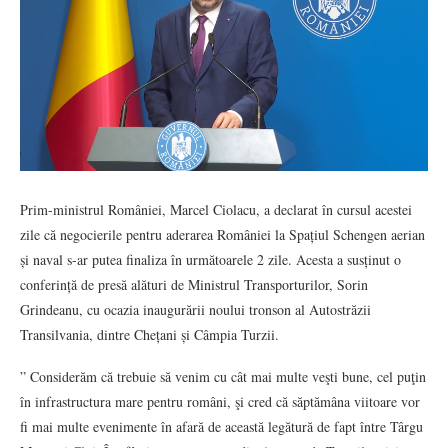
Prim-ministrul României, Marcel Ciolacu, a declarat în cursul acestei
zile că negocierile pentru aderarea României la Spațiul Schengen aerian
și naval s-ar putea finaliza în următoarele 2 zile. Acesta a susținut o
conferință de presă alături de Ministrul Transporturilor, Sorin
Grindeanu, cu ocazia inaugurării noului tronson al Autostrăzii
Transilvania, dintre Chețani și Câmpia Turzii.
” Considerăm că trebuie să venim cu cât mai multe veşti bune, cel puţin
în infrastructura mare pentru români, şi cred că săptămâna viitoare vor
fi mai multe evenimente în afară de această legătură de fapt între Târgu