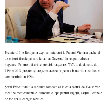
Premierul Ilie Bolojan a explicat miercuri la Palatul Victoria pachetul
de măsuri fiscale pe care le va lua Guvernul în scopul redresării
bugetare. Printre măsuri se numără reașezarea TVA la două cote, de
11% și 21% precum și creșterea accizelor pentru băuturile alcoolice și
combustibili cu 10%.
Șeful Executivului a subliniat totodată că la cota redusă de Tva se vor
menține medicamentele, alimentele, apa pentru irigaţii, cărţile, lemnele
de foc dar și energia termică.