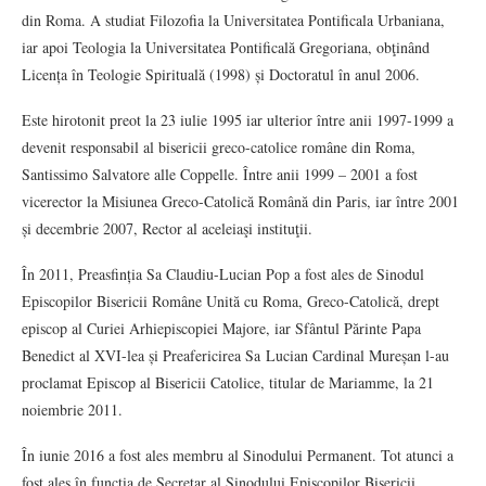
din Roma. A studiat Filozofia la Universitatea Pontificala Urbaniana,
iar apoi Teologia la Universitatea Pontificală Gregoriana, obţinând
Licența în Teologie Spirituală (1998) și Doctoratul în anul 2006.
Este hirotonit preot la 23 iulie 1995 iar ulterior între anii 1997-1999 a
devenit responsabil al bisericii greco-catolice române din Roma,
Santissimo Salvatore alle Coppelle. Între anii 1999 – 2001 a fost
vicerector la Misiunea Greco-Catolică Română din Paris, iar între 2001
și decembrie 2007, Rector al aceleiaşi instituţii.
În 2011, Preasfinția Sa Claudiu-Lucian Pop a fost ales de Sinodul
Episcopilor Bisericii Române Unită cu Roma, Greco-Catolică, drept
episcop al Curiei Arhiepiscopiei Majore, iar Sfântul Părinte Papa
Benedict al XVI-lea și Preafericirea Sa Lucian Cardinal Mureșan l-au
proclamat Episcop al Bisericii Catolice, titular de Mariamme, la 21
noiembrie 2011.
În iunie 2016 a fost ales membru al Sinodului Permanent. Tot atunci a
fost ales în funcția de Secretar al Sinodului Episcopilor Bisericii