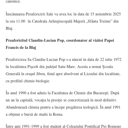
canonice.
Înscăunarea Preafericirii Sale va avea loc în data de 15 noiembrie 2025
la ora 11.00 în Catedrala Arhiepiscopală Majoră „Sfânta Treime” din
Blaj.
Preafericitul Claudiu-Lucian Pop,
coordonator al vizitei Papei
Francis de la Blaj
Preafericirea Sa Claudiu-Lucian Pop s-a născut în data de 22 iulie 1972
în localitatea Pișcolt din județul Satu-Mare. Acesta a urmat Școala
Generală în oraşul Jibou, fiind apoi absolvent al Liceului din localitate,
cu profilul chimie-biologie.
În anul 1990 a fost admis la Facultatea de Chimie din Bucureşti. După
un an în capitală, vocaţia la preoţie se concretizează în mod definitiv.
Abandonează chimia pentru a începe pregătirea teologică. În anul 1991
a obținut o bursă de studii la Roma.
Între anii 1991-1999 a fost student al Colegiului Pontifical Pio Romeno