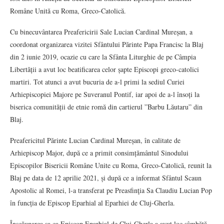
Române Unită cu Roma, Greco-Catolică.
Cu binecuvântarea Preafericirii Sale Lucian Cardinal Mureșan, a
coordonat organizarea vizitei Sfântului Părinte Papa Francisc la Blaj
din 2 iunie 2019, ocazie cu care la Sfânta Liturghie de pe Câmpia
Libertății a avut loc beatificarea celor șapte Episcopi greco-catolici
martiri. Tot atunci a avut bucuria de a-l primi la sediul Curiei
Arhiepiscopiei Majore pe Suveranul Pontif, iar apoi de a-l însoți la
biserica comunității de etnie romă din cartierul ”Barbu Lăutaru” din
Blaj.
Preafericitul Părinte Lucian Cardinal Mureșan, în calitate de
Arhiepiscop Major, după ce a primit consimțământul Sinodului
Episcopilor Bisericii Române Unite cu Roma, Greco-Catolică, reunit la
Blaj pe data de 12 aprilie 2021, și după ce a informat Sfântul Scaun
Apostolic al Romei, l-a transferat pe Preasfinţia Sa Claudiu Lucian Pop
în funcția de Episcop Eparhial al Eparhiei de Cluj-Gherla.
Înscăunarea sa ca Episcop Eparhial de Cluj-Gherla a avut loc sâmbătă,