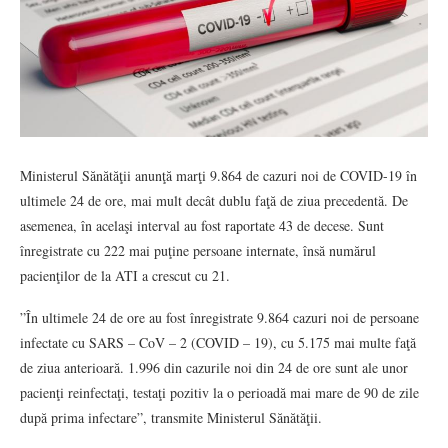
Ministerul Sănătăţii anunţă marţi 9.864 de cazuri noi de COVID-19 în
ultimele 24 de ore, mai mult decât dublu faţă de ziua precedentă. De
asemenea, în acelaşi interval au fost raportate 43 de decese. Sunt
înregistrate cu 222 mai puţine persoane internate, însă numărul
pacienţilor de la ATI a crescut cu 21.
”În ultimele 24 de ore au fost înregistrate 9.864 cazuri noi de persoane
infectate cu SARS – CoV – 2 (COVID – 19), cu 5.175 mai multe faţă
de ziua anterioară. 1.996 din cazurile noi din 24 de ore sunt ale unor
pacienţi reinfectaţi, testaţi pozitiv la o perioadă mai mare de 90 de zile
după prima infectare”, transmite Ministerul Sănătăţii.