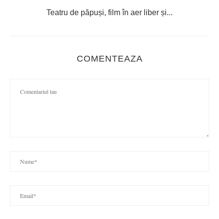
Teatru de păpuși, film în aer liber și...
C
COMENTEAZA